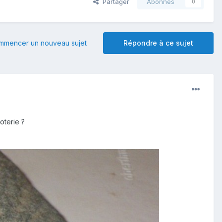
Partager
Abonnés
0
mmencer un nouveau sujet
Répondre à ce sujet
oterie ?