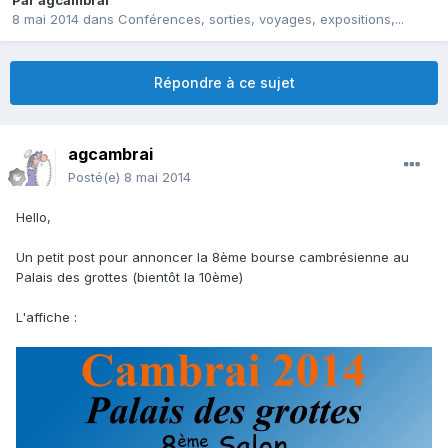
Par
agcambrai
8 mai 2014
dans
Conférences, sorties, voyages, expositions,...
Répondre à ce sujet
agcambrai
Posté(e)
8 mai 2014
Hello,
Un petit post pour annoncer la 8ème bourse cambrésienne au
Palais des grottes (bientôt la 10ème)
L'affiche :