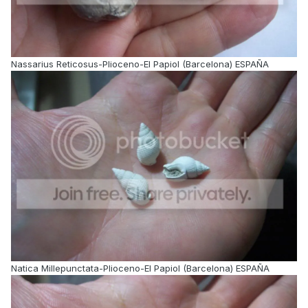
Nassarius Reticosus-Plioceno-El Papiol (Barcelona) ESPAÑA
Natica Millepunctata-Plioceno-El Papiol (Barcelona) ESPAÑA