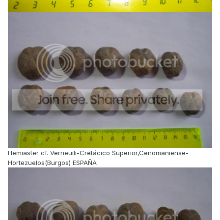
Hemiaster cf. Verneuili-Cretácico Superior,Cenomaniense-
Hortezuelos(Burgos) ESPAÑA