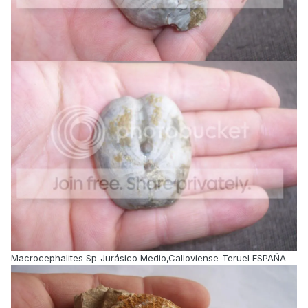
Macrocephalites Sp-Jurásico Medio,Calloviense-Teruel ESPAÑA