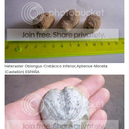
Heteraster Oblongus-Cretácico Inferior,Aptiense-Morella
(Castellón) ESPAÑA