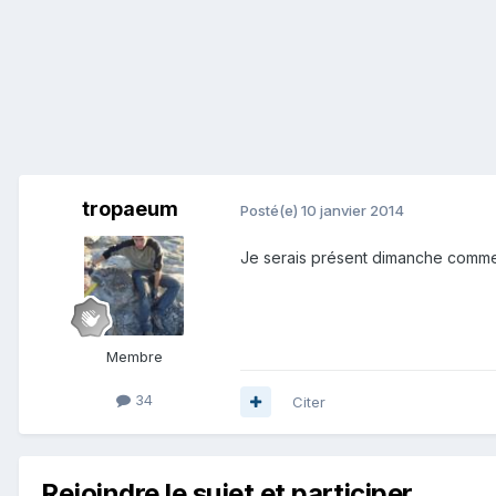
tropaeum
Posté(e)
10 janvier 2014
Je serais présent dimanche comm
Membre
34
Citer
Rejoindre le sujet et participer