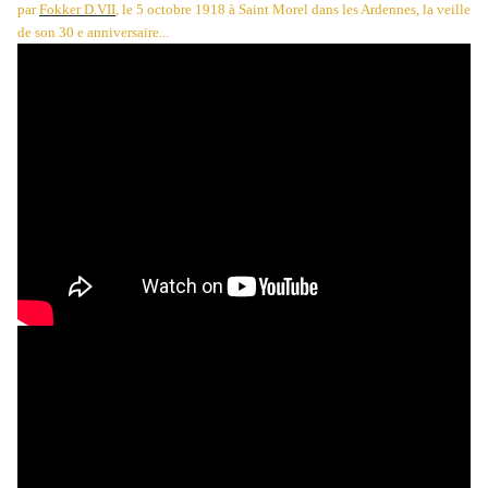
par
Fokker D.VII
,
le 5 octobre 1918 à Saint Morel dans les Ardennes, la veille
de son 30 e anniversaire...