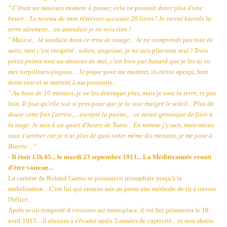
" C'était un mauvais moment à passer, cela ne pouvait durer plus d'une
heure... Le niveau de mon réservoir accusait 20 litres ! Je verrai bientôt la
terre sûrement... en attendait je ne vois rien !
" Mais si... là soudain dans ce trou de nuage... Je ne comprends pas tout de
suite, tant c'est inespéré : adieu, angoisse, je ne suis plus tout seul ! Trois
petits points sont au-dessous de moi, c'est bien par hasard que je les ai vu
mes torpilleurs-joujoux... Je pique
pour me montrer, ils m'ont aperçu, font
demi-tour et se mettent à ma poursuite...
" Au bout de 10 minutes, je ne les distingue plus, mais je voie la terre, et pas
loin. Il faut qu'elle soit si près pour que je la voie malgré le soleil... Plus de
doute cette fois j'arrive,... excepté la panne,... ce serait grotesque de finir à
la nage. Je suis à un quart d'heure de Tunis... En somme j'y suis, mais mieux
vaut s’arrêter car je n'ai plus de quoi voler même dix minutes, je me pose à
Bizerte... "
- Il était 13h 45... le mardi 23 septembre 1913... La Méditérannée venait
d'être vaincue...
La carrière de Roland Garros se poursuivit triomphale jusqu'à la
mobilisation... C'est lui qui ensuite mis au point une méthode de tir à travers
l'hélice...
Après avoir remporté 4 victoires sur monoplace, il est fait prisonnier le 18
avril 1915... il réussira à s'évader après 3 années de captivité... et sera abattu