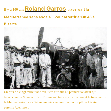
Roland Garros
traversait la
Il y a 100 ans
Méditerranée sans escale... Pour atterrir à 13h 45 à
Bizerte...
Un prix de vingt mille franc avait été attribué au premier Aviateur qui
traverserait la Manche... Seul l'honneur était en jeu concernant la traversée de
la Méditerranée... en effet aucun mécène pour inciter un pilote à tenter
pareille Aventure...