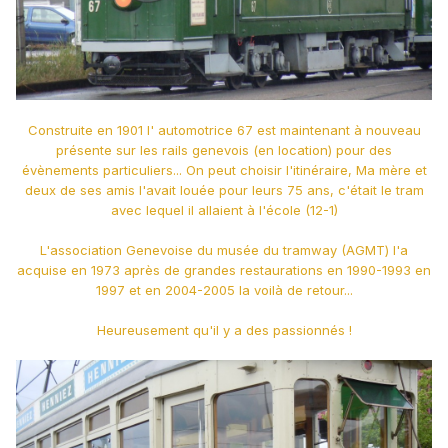
Construite en 1901 l' automotrice 67 est maintenant à nouveau
présente sur les rails genevois (en location) pour des
évènements particuliers... On peut choisir l'itinéraire, Ma mère et
deux de ses amis l'avait louée pour leurs 75 ans, c'était le tram
avec lequel il allaient à l'école (12-1)
L'association Genevoise du musée du tramway (AGMT) l'a
acquise en 1973 après de grandes restaurations en 1990-1993 en
1997 et en 2004-2005 la voilà de retour...
Heureusement qu'il y a des passionnés !