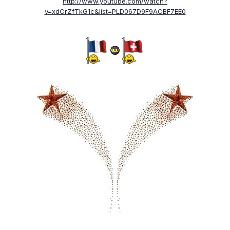
http://www.youtube.com/watch?
v=xdCrZfTkG1c&list=PLD067D9F9ACBF7EE0