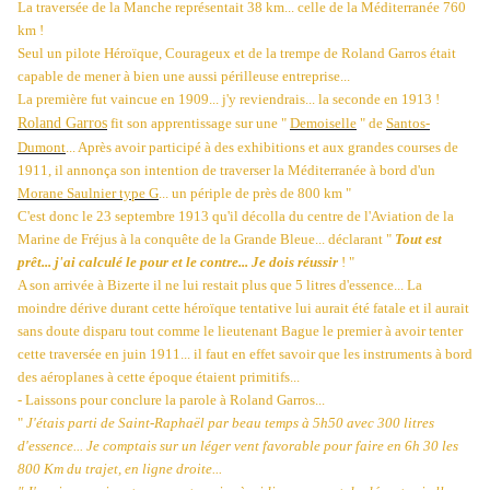
La traversée de la Manche représentait 38 km... celle de la Méditerranée 760
km !
Seul un pilote Héroïque, Courageux et de la trempe de Roland Garros était
capable de mener à bien une aussi périlleuse entreprise...
La première fut vaincue en 1909... j'y reviendrais... la seconde en 1913 !
Roland Garros
fit son apprentissage sur une "
Demoiselle
" de
Santos-
Dumont
... Après avoir participé à des exhibitions et aux grandes courses de
1911, il annonça son intention de traverser la Méditerranée à bord d'un
Morane Saulnier type G
... un périple de près de 800 km "
C'est donc le 23 septembre 1913 qu'il décolla du centre de l'Aviation de la
Marine de Fréjus à la conquête de la Grande Bleue... déclarant "
Tout est
prêt... j'ai calculé le pour et le contre... Je dois réussir
! "
A son arrivée à Bizerte il ne lui restait plus que 5 litres d'essence... La
moindre dérive durant cette héroïque tentative lui aurait été fatale et il aurait
sans doute disparu tout comme le lieutenant Bague le premier à avoir tenter
cette traversée en juin 1911... il faut en effet savoir que les instruments à bord
des aéroplanes à cette époque étaient primitifs...
- Laissons pour conclure la parole à Roland Garros...
"
J'étais parti de Saint-Raphaël par beau temps à 5h50 avec 300 litres
d'essence... Je comptais sur un léger vent favorable pour faire en 6h 30 les
800 Km du trajet, en ligne droite...