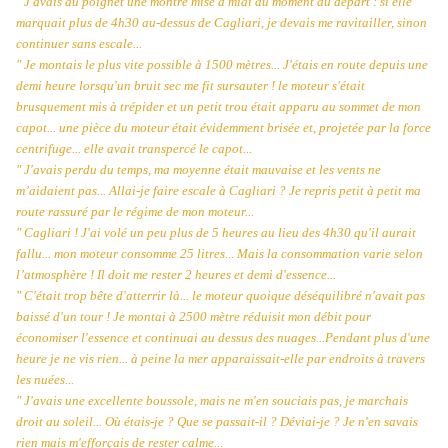
" J'avais au poignet une montre mise à midi au moment du départ : si elle
marquait plus de 4h30 au-dessus de Cagliari, je devais me ravitailler, sinon
continuer sans escale...
" Je montais le plus vite possible à 1500 mètres... J'étais en route depuis une
demi heure lorsqu'un bruit sec me fit sursauter ! le moteur s'était
brusquement mis à trépider et un petit trou était apparu au sommet de mon
capot... une pièce du moteur était évidemment brisée et, projetée par la force
centrifuge... elle avait transpercé le capot...
" J'avais perdu du temps, ma moyenne était mauvaise et les vents ne
m’aidaient pas... Allai-je faire escale à Cagliari ? Je repris petit à petit ma
route rassuré par le régime de mon moteur...
" Cagliari ! J'ai volé un peu plus de 5 heures au lieu des 4h30 qu'il aurait
fallu... mon moteur consomme 25 litres... Mais la consommation varie selon
l’atmosphère ! Il doit me rester 2 heures et demi d'essence...
" C'était trop bête d'atterrir là... le moteur quoique déséquilibré n'avait pas
baissé d'un tour ! Je montai à 2500 mètre réduisit mon débit pour
économiser l'essence et continuai au dessus des nuages...Pendant plus d'une
heure je ne vis rien... à peine la mer apparaissait-elle par endroits à travers
les nuées...
" J'avais une excellente boussole, mais ne m'en souciais pas, je marchais
droit au soleil... Où étais-je ? Que se passait-il ? Déviai-je ? Je n'en savais
rien mais m'efforçais de rester calme...