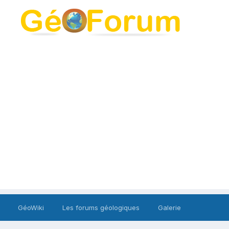
GéoWiki
Les forums géologiques
Galerie