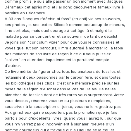
comme promis je suis allé passer un bon moment avec Jacques
Déramaux cet après midi et j'ai donc découvert le fameux livre à
paraître en Décembre.
A 83 ans "Jacques r'déchin al foss" (en chti) via ses souvenirs,
ses photos , et ses textes. Silicosé comme beaucoup de mineurs,
il ne sort plus, mais quel courage à cet âge là et malgré la
maladie pour se concentrer et se souvenir de tant de détails!
Je joins son "curiculum vitae" pour que vous le connaissiez et
voyez quel fut son parcours; il m'a autorisé à montrer ici la table
des matières de son livre de façon à ce qui vous puissiez
"saliver" en attendant impatiemment la parutionà compte
d'auteur.
Ce livre mérite de figurer chez tous les amateurs de fossiles et
notamment ceux passionnés par le carbonifère, et dans toutes
les bibliothèques des clubs: c'est une mémoire précise sur les
mines de la région d'Auchel dans le Pas de Calais. De belles
planches de fossiles dont de très rares vous surprendront. Jetez
vous dessus , réservez vous un ou plusieurs exemplaires,
souscrivez à la souscription ci-jointe, vous ne le regrettrez pas.
Aux grincheux qui ne supportent pas la promotion que je fais
parfois pour d'excellents livres, quand vous l'aurez lu , sûr que
vous n'y verrez pas d'inconvénient à signaler l'oeuvre d'un
homme courageux qui a travaillé dur au lieu de se la couler