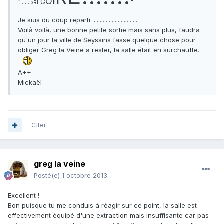
I
O
G
".......
"
É
R
G
Je suis du coup reparti ..............................
Voilà voilà, une bonne petite sortie mais sans plus, faudra
qu'un jour la ville de Seyssins fasse quelque chose pour
obliger Greg la Veine a rester, la salle était en surchauffe.
A++
Mickaël
Citer
greg la veine
Posté(e)
1 octobre 2013
Excellent !
Bon puisque tu me conduis à réagir sur ce point, la salle est
effectivement équipé d'une extraction mais insuffisante car pas