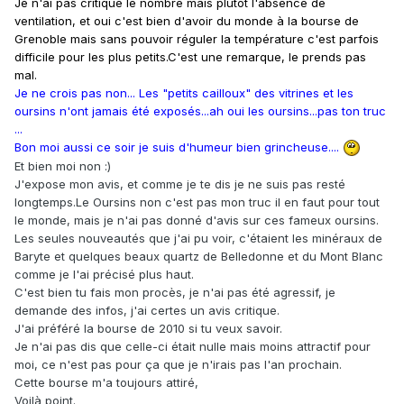
Je n'ai pas critiqué le nombre mais plutôt l'absence de
ventilation, et oui c'est bien d'avoir du monde à la bourse de
Grenoble mais sans pouvoir réguler la température c'est parfois
difficile pour les plus petits.C'est une remarque, le prends pas
mal.
Je ne crois pas non... Les "petits cailloux" des vitrines et les
oursins n'ont jamais été exposés...ah oui les oursins...pas ton truc
...
Bon moi aussi ce soir je suis d'humeur bien grincheuse....
Et bien moi non :)
J'expose mon avis, et comme je te dis je ne suis pas resté
longtemps.Le Oursins non c'est pas mon truc il en faut pour tout
le monde, mais je n'ai pas donné d'avis sur ces fameux oursins.
Les seules nouveautés que j'ai pu voir, c'étaient les minéraux de
Baryte et quelques beaux quartz de Belledonne
et du Mont Blanc
comme je l'ai précisé plus haut.
C'est bien tu fais mon procès, je n'ai pas été agressif, je
demande des infos, j'ai certes un avis critique.
J'ai préféré la bourse de 2010 si tu veux savoir.
Je n'ai pas dis que celle-ci était nulle mais moins attractif pour
moi, ce n'est pas pour ça que je n'irais pas l'an prochain.
Cette bourse m'a toujours attiré,
Voilà point.