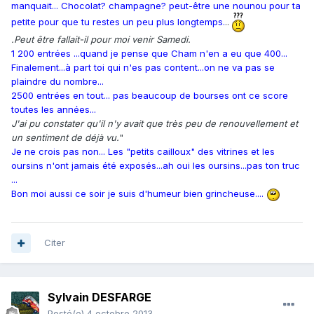
manquait... Chocolat? champagne? peut-être une nounou pour ta
petite pour que tu restes un peu plus longtemps.
..
.Peut être fallait-il pour moi venir Samedi.
1 200 entrées ...quand je pense que Cham n'en a eu que 400...
Finalement...à part toi qui n'es pas content...on ne va pas se
plaindre du nombre...
2500 entrées en tout... pas beaucoup de bourses ont ce score
toutes les années...
J'ai pu constater qu'il n'y avait que très peu de renouvellement et
un sentiment de déjà vu.
"
Je ne crois pas non... Les "petits cailloux" des vitrines et les
oursins n'ont jamais été exposés...ah oui les oursins...pas ton truc
...
Bon moi aussi ce soir je suis d'humeur bien grincheuse....
Citer
Sylvain DESFARGE
Posté(e)
4 octobre 2013