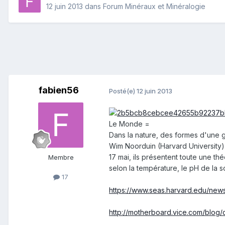
12 juin 2013
dans
Forum Minéraux et Minéralogie
fabien56
Posté(e)
12 juin 2013
Le Monde =
Dans la nature, des formes d'une 
Wim Noorduin (Harvard University)
17 mai, ils présentent toute une t
Membre
selon la température, le pH de la 
17
https://www.seas.harvard.edu/new
http://motherboard.vice.com/blog/