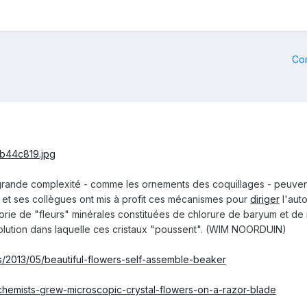
Co
grande complexité - comme les ornements des coquillages - peuven
 et ses collègues ont mis à profit ces mécanismes pour
diriger
l'aut
héorie de "fleurs" minérales constituées de chlorure de baryum et de
solution dans laquelle ces cristaux "poussent". (WIM NOORDUIN)
s/2013/05/beautiful-flowers-self-assemble-beaker
chemists-grew-microscopic-crystal-flowers-on-a-razor-blade