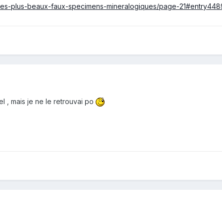
1-les-plus-beaux-faux-specimens-mineralogiques/page-21#entry44
el , mais je ne le retrouvai po