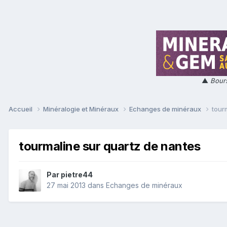
▲
Bours
Accueil
Minéralogie et Minéraux
Echanges de minéraux
tour
tourmaline sur quartz de nantes
Par
pietre44
27 mai 2013
dans
Echanges de minéraux