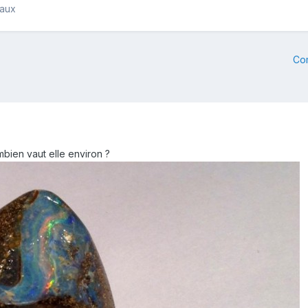
raux
Co
mbien vaut elle environ ?