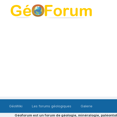
GéoWiki
Les forums géologiques
Galerie
Géoforum est un forum de géologie, minéralogie, paléontol