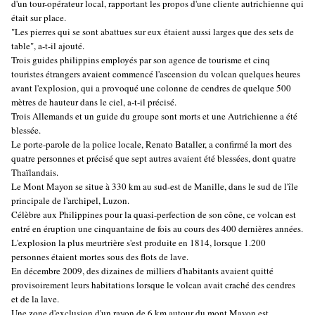
d'un tour-opérateur local, rapportant les propos d'une cliente autrichienne qui
était sur place.
"Les pierres qui se sont abattues sur eux étaient aussi larges que des sets de
table", a-t-il ajouté.
Trois guides philippins employés par son agence de tourisme et cinq
touristes étrangers avaient commencé l'ascension du volcan quelques heures
avant l'explosion, qui a provoqué une colonne de cendres de quelque 500
mètres de hauteur dans le ciel, a-t-il précisé.
Trois Allemands et un guide du groupe sont morts et une Autrichienne a été
blessée.
Le porte-parole de la police locale, Renato Bataller, a confirmé la mort des
quatre personnes et précisé que sept autres avaient été blessées, dont quatre
Thaïlandais.
Le Mont Mayon se situe à 330 km au sud-est de Manille, dans le sud de l'île
principale de l'archipel, Luzon.
Célèbre aux Philippines pour la quasi-perfection de son cône, ce volcan est
entré en éruption une cinquantaine de fois au cours des 400 dernières années.
L'explosion la plus meurtrière s'est produite en 1814, lorsque 1.200
personnes étaient mortes sous des flots de lave.
En décembre 2009, des dizaines de milliers d'habitants avaient quitté
provisoirement leurs habitations lorsque le volcan avait craché des cendres
et de la lave.
Une zone d'exclusion d'un rayon de 6 km autour du mont Mayon est