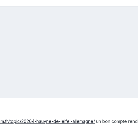
um.fr/topic/20264-hauyne-de-leifel-allemagne/
un bon compte rend