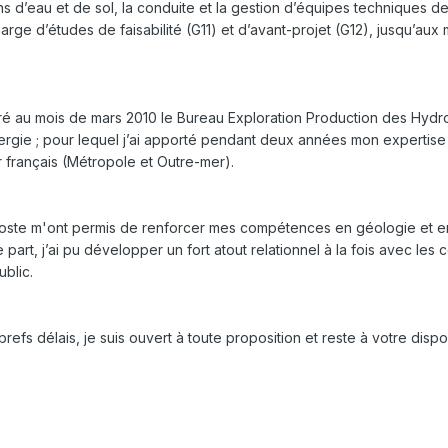
ons d’eau et de sol, la conduite et la gestion d’équipes techniques d
harge d’études de faisabilité (G11) et d’avant-projet (G12), jusqu’aux
égré au mois de mars 2010 le Bureau Exploration Production des Hydr
gie ; pour lequel j’ai apporté pendant deux années mon expertise tec
r français (Métropole et Outre-mer).
oste m'ont permis de renforcer mes compétences en géologie et en
e part, j’ai pu développer un fort atout relationnel à la fois avec l
blic.
brefs délais, je suis ouvert à toute proposition et reste à votre di