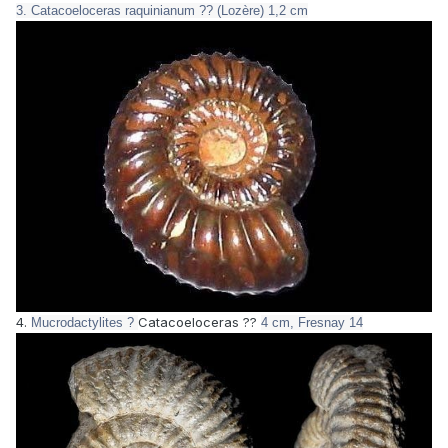
3. Catacoeloceras raquinianum ?? (Lozère) 1,2 cm
4.
Catacoeloceras ??
Mucrodactylites ?
4 cm, Fresnay 14