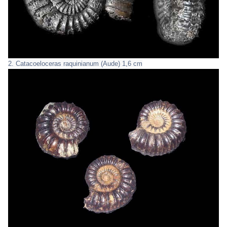
2. Catacoeloceras raquinianum (Aude) 1,6 cm