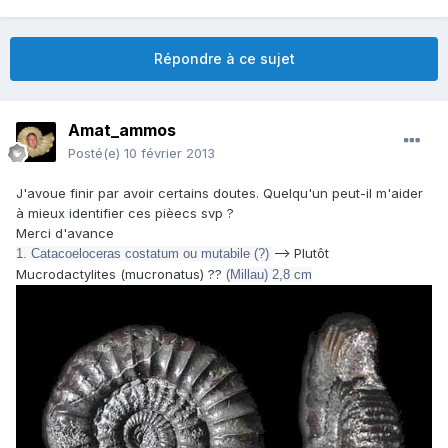
Répondre à ce sujet
Amat_ammos
Posté(e)
10 février 2013
J'avoue finir par avoir certains doutes. Quelqu'un peut-il m'aider
à mieux identifier ces pièecs svp ?
Merci d'avance
--> Plutôt
1. Catacoeloceras costatum
ou mutabile (?)
Mucrodactylites (mucronatus) ??
(Millau) 2,8 cm