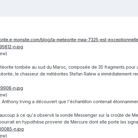
eorite.e-monsite.com/blog/la-meteorite-nwa-7325-est-exceptionnelle
lew)
téorite tombée au sud du Maroc, composée de 35 fragments pour un
étéorite, le chasseur de météorites Stefan Ralew a immédiatement rem
lew)
e, Anthony Irving a découvert que l'échantillon contenait étonnamm
aucoup à ce qu'a observé la sonde Messenger sur la croûte de Me
pourrait en hypothèse provenir de Mercure dont elle porte les signa
lew)