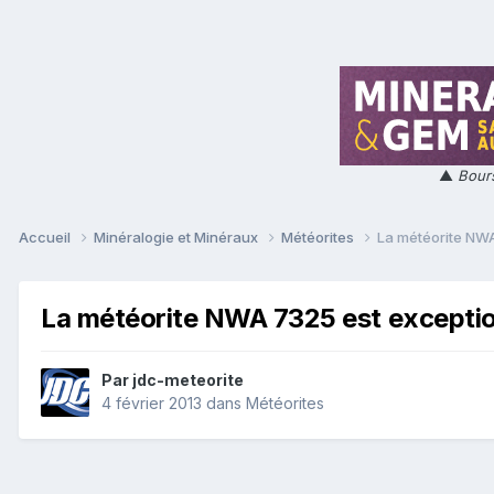
▲
Bours
Accueil
Minéralogie et Minéraux
Météorites
La météorite NWA
La météorite NWA 7325 est exceptio
Par
jdc-meteorite
4 février 2013
dans
Météorites