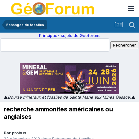
Echanges de fossiles
Principaux sujets de Géoforum.
▲
Bourse minéraux et fossiles de Sainte Marie aux Mines (Alsace)
▲
recherche ammonites américaines ou
anglaises
Par
probus
23 décembre 2012
dans
Echanges de fossiles