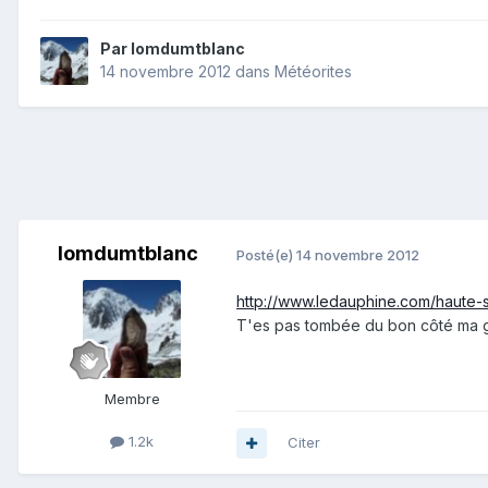
Par
lomdumtblanc
14 novembre 2012
dans
Météorites
lomdumtblanc
Posté(e)
14 novembre 2012
http://www.ledauphine.com/haute-s
T'es pas tombée du bon côté ma gra
Membre
1.2k
Citer