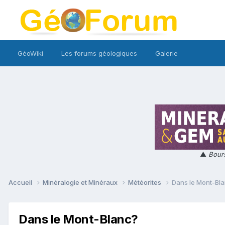
GéoWiki
Les forums géologiques
Galerie
▲
Bours
Accueil
Minéralogie et Minéraux
Météorites
Dans le Mont-Bl
Dans le Mont-Blanc?