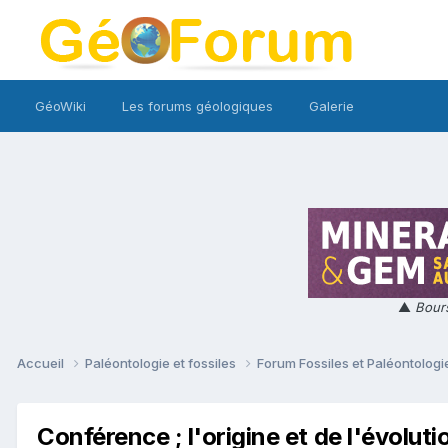
GéoWiki
Les forums géologiques
Galerie
▲
Bours
Accueil
Paléontologie et fossiles
Forum Fossiles et Paléontolog
Conférence ; l'origine et de l'évolut