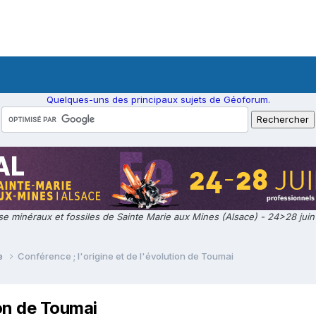
Quelques-uns des principaux sujets de Géoforum.
e minéraux et fossiles de Sainte Marie aux Mines (Alsace) - 24>28 jui
ie
Conférence ; l'origine et de l'évolution de Toumai
ion de Toumai