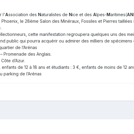
 l'
A
ssociation des
N
aturalistes de
N
ice et des
A
lpes-
M
aritimes(
AN
rc Phoenix, le 28ème Salon des Minéraux, Fossiles et Pierres taillée
.
ollectionneurs, cette manifestation regroupera quelques uns des meil
d public qui pourra acquérir ou admirer des milliers de spécimens
uartier de l’Arénas
n – Promenade des Anglais.
 Côte d’Azur.
, enfants de 12 à 18 ans et étudiants : 3 €, enfants de moins de 12 ans 
au parking de l’Arénas