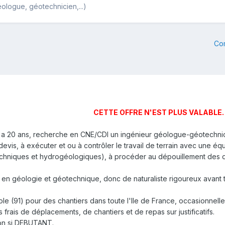
ologue, géotechnicien,...)
Co
CETTE OFFRE N'EST PLUS VALABLE.
 y a 20 ans, recherche en CNE/CDI un ingénieur géologue-géotechnic
 devis, à exécuter et ou à contrôler le travail de terrain avec une
chniques et hydrogéologiques), à procéder au dépouillement des d
en géologie et géotechnique, donc de naturaliste rigoureux avant t
ole (91) pour des chantiers dans toute l'Ile de France, occasionne
rais de déplacements, de chantiers et de repas sur justificatifs.
ion si DEBUTANT.