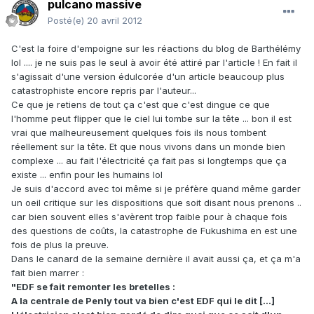
pulcano massive
Posté(e)
20 avril 2012
C'est la foire d'empoigne sur les réactions du blog de Barthélémy
lol .... je ne suis pas le seul à avoir été attiré par l'article ! En fait il
s'agissait d'une version édulcorée d'un article beaucoup plus
catastrophiste encore repris par l'auteur...
Ce que je retiens de tout ça c'est que c'est dingue ce que
l'homme peut flipper que le ciel lui tombe sur la tête ... bon il est
vrai que malheureusement quelques fois ils nous tombent
réellement sur la tête. Et que nous vivons dans un monde bien
complexe ... au fait l'électricité ça fait pas si longtemps que ça
existe ... enfin pour les humains lol
Je suis d'accord avec toi même si je préfère quand même garder
un oeil critique sur les dispositions que soit disant nous prenons ..
car bien souvent elles s'avèrent trop faible pour à chaque fois
des questions de coûts, la catastrophe de Fukushima en est une
fois de plus la preuve.
Dans le canard de la semaine dernière il avait aussi ça, et ça m'a
fait bien marrer :
"EDF se fait remonter les bretelles :
A la centrale de Penly tout va bien c'est EDF qui le dit [...]