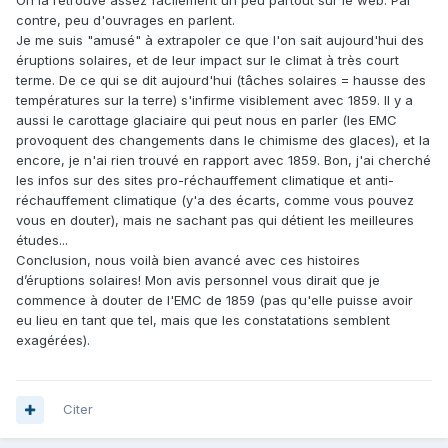
On la retrouve assez facilement un peu partout sur le web. Par
contre, peu d'ouvrages en parlent.
Je me suis "amusé" à extrapoler ce que l'on sait aujourd'hui des
éruptions solaires, et de leur impact sur le climat à très court
terme. De ce qui se dit aujourd'hui (tâches solaires = hausse des
températures sur la terre) s'infirme visiblement avec 1859. Il y a
aussi le carottage glaciaire qui peut nous en parler (les EMC
provoquent des changements dans le chimisme des glaces), et la
encore, je n'ai rien trouvé en rapport avec 1859. Bon, j'ai cherché
les infos sur des sites pro-réchauffement climatique et anti-
réchauffement climatique (y'a des écarts, comme vous pouvez
vous en douter), mais ne sachant pas qui détient les meilleures
études...
Conclusion, nous voilà bien avancé avec ces histoires
d’éruptions solaires! Mon avis personnel vous dirait que je
commence à douter de l'EMC de 1859 (pas qu'elle puisse avoir
eu lieu en tant que tel, mais que les constatations semblent
exagérées).
Citer