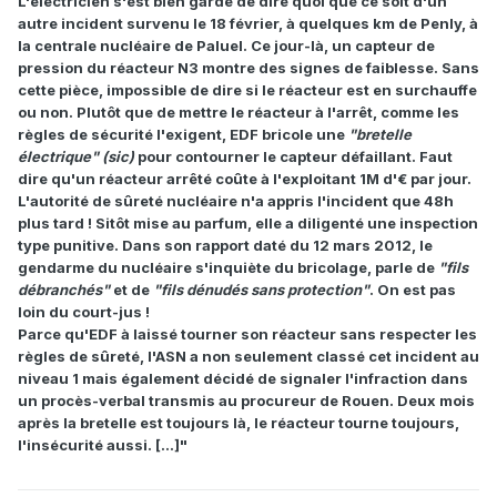
L'électricien s'est bien gardé de dire quoi que ce soit d'un
autre incident survenu le 18 février, à quelques km de Penly, à
la centrale nucléaire de Paluel. Ce jour-là, un capteur de
pression du réacteur N3 montre des signes de faiblesse. Sans
cette pièce, impossible de dire si le réacteur est en surchauffe
ou non. Plutôt que de mettre le réacteur à l'arrêt, comme les
règles de sécurité l'exigent, EDF bricole une
"bretelle
électrique" (sic)
pour contourner le capteur défaillant. Faut
dire qu'un réacteur arrêté coûte à l'exploitant 1M d'€ par jour.
L'autorité de sûreté nucléaire n'a appris l'incident que 48h
plus tard ! Sitôt mise au parfum, elle a diligenté une inspection
type punitive. Dans son rapport daté du 12 mars 2012, le
gendarme du nucléaire s'inquiète du bricolage, parle de
"fils
débranchés"
et de
"fils dénudés sans protection"
. On est pas
loin du court-jus !
Parce qu'EDF à laissé tourner son réacteur sans respecter les
règles de sûreté, l'ASN a non seulement classé cet incident au
niveau 1 mais également décidé de signaler l'infraction dans
un procès-verbal transmis au procureur de Rouen. Deux mois
après la bretelle est toujours là, le réacteur tourne toujours,
l'insécurité aussi. [...]"