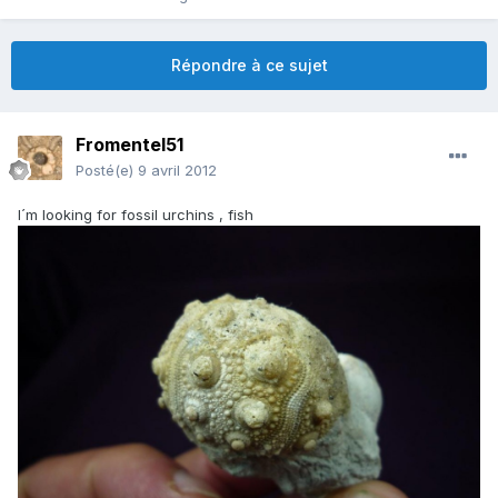
Répondre à ce sujet
Fromentel51
Posté(e)
9 avril 2012
I´m looking for fossil urchins , fish