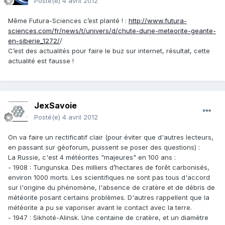
Posté(e)
4 avril 2012
Même Futura-Sciences c’est planté ! :
http://www.futura-
sciences.com/fr/news/t/univers/d/chute-dune-meteorite-geante-
en-siberie_1272/
/
C’est des actualités pour faire le buz sur internet, résultat, cette
actualité est fausse !
JexSavoie
Posté(e)
4 avril 2012
On va faire un rectificatif clair (pour éviter que d'autres lecteurs,
en passant sur géoforum, puissent se poser des questions) :
La Russie, c'est 4 météorites "majeures" en 100 ans :
- 1908 : Tungunska. Des milliers d’hectares de forêt carbonisés,
environ 1000 morts. Les scientifiques ne sont pas tous d'accord
sur l'origine du phénomène, l'absence de cratère et de débris de
météorite posant certains problèmes. D'autres rappellent que la
météorite a pu se vaporiser avant le contact avec la terre.
- 1947 : Sikhoté-Alinsk. Une centaine de cratère, et un diamètre