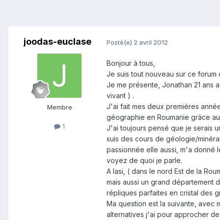
joodas-euclase
Posté(e)
2 avril 2012
Bonjour à tous,
Je suis tout nouveau sur ce forum 
Je me présente, Jonathan 21 ans a
vivant ) .
J'ai fait mes deux premières anné
Membre
géographie en Roumanie grâce au 
1
J'ai toujours pensé que je serais 
suis des cours de géologie/minéral
passionnée elle aussi, m'a donné l
voyez de quoi je parle.
A Iasi, ( dans le nord Est de la Rou
mais aussi un grand département d
répliques parfaites en cristal des
Ma question est la suivante, avec
alternatives j'ai pour approcher d