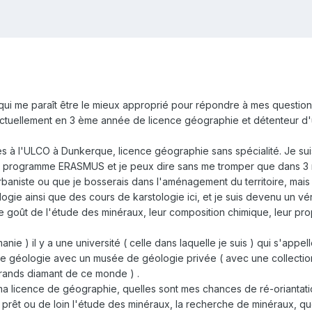
qui me paraît être le mieux approprié pour répondre à mes question
ctuellement en 3 ème année de licence géographie et détenteur d'
es à l'ULCO à Dunkerque, licence géographie sans spécialité. Je su
programme ERASMUS et je peux dire sans me tromper que dans 3 mo
urbaniste ou que je bosserais dans l'aménagement du territoire, mais
ogie ainsi que des cours de karstologie ici, et je suis devenu un v
e goût de l'étude des minéraux, leur composition chimique, leur prop
manie ) il y a une université ( celle dans laquelle je suis ) qui s'a
e géologie avec un musée de géologie privée ( avec une collection
 grands diamant de ce monde ) .
 ma licence de géographie, quelles sont mes chances de ré-oriantat
e prêt ou de loin l'étude des minéraux, la recherche de minéraux, qu