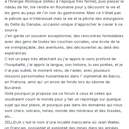
à l'Energie Atomique (milieu à l'époque très fermé), puis passer le
rideau de fer, me rendre en Roumanie pour y découvrir la vie et
les gens au pays de l'or noir du gastronome. Mais ce n'était pas
le pétrole qui m'intéressait mais la vie et la pêche des esturgeons
du Delta du Danube, occasion unique d'approcher le caviar à sa
source.
J'en garde un souvenir exceptionnel, des rencontres formidables
avec des gens de toutes les couches sociales, une école de la
vie irremplaçable, des aventures, des découvertes au delà des
espérances.
C'est un pays très attachant où j'ai appris le sens profond de
l'hospitalité, j'ai appris la langue, son histoire, lu ses poètes, et je
n'ai pas oublié, le moment venu, de l'aider, avec plusieurs
missions personnelles humanitaires dans l' orphelinat de Baicoi,
en Prahova, ainsi qu' un envoi de fonds lors du séisme de
Bucarest.
Voilà pourquoi je propose via ce forum à ceux et celles qui
voudraient courir le monde pour y fair un reportage sur quelque
sujet qui leur plaise, et pourquoi pas dans les domaines qui nous
sont chers: volcans, mines, monde des minéraux et des fossiles,
etc...
ZELLIDJA c'est le nom d'une localité marocaine où Jean Walter,
un Français, possédait et exploitait des mines dans les années