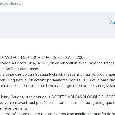
xpositions,...
Co
ANS ACTIFS D'EQUATEUR - 19 au 30 Août 2006
e voyage au Costa Rica, la SVE, en collaboration avec l'agence fra
 d'Août de cette année.
la visite des volcan Guagua Pichincha (ascension au bord du cratère
lcan Tungurahua (en activité permanente depuis 1999) et le parc Na
personnes intéressées par la volcanologie et en bonne santé, la seu
Henry Gaudru, président de la SOCIETE VOLCANOLOGIQUE EUROP
 veulent avant-tout placés sur le terrain scientifique (géologique e
ons hébergements)
intéressées par ce circuit sont invitées à se manifester auprès de l