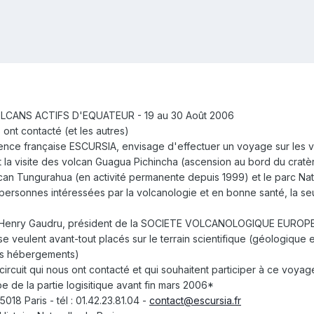
ANS ACTIFS D'EQUATEUR - 19 au 30 Août 2006
ont contacté (et les autres)
gence française ESCURSIA, envisage d'effectuer un voyage sur les 
la visite des volcan Guagua Pichincha (ascension au bord du cratère
lcan Tungurahua (en activité permanente depuis 1999) et le parc Na
personnes intéressées par la volcanologie et en bonne santé, la seu
Henry Gaudru, président de la SOCIETE VOLCANOLOGIQUE EUROP
 veulent avant-tout placés sur le terrain scientifique (géologique e
ons hébergements)
ircuit qui nous ont contacté et qui souhaitent participer à ce voyag
de la partie logisitique avant fin mars 2006*
18 Paris - tél : 01.42.23.81.04 -
contact@escursia.fr