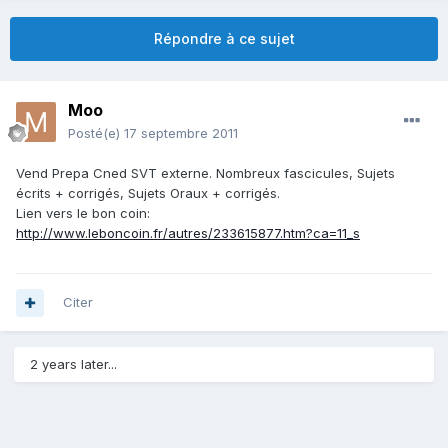
Répondre à ce sujet
Moo
Posté(e)
17 septembre 2011
Vend Prepa Cned SVT externe. Nombreux fascicules, Sujets
écrits + corrigés, Sujets Oraux + corrigés.
Lien vers le bon coin:
http://www.leboncoin.fr/autres/233615877.htm?ca=11_s
Citer
2 years later...