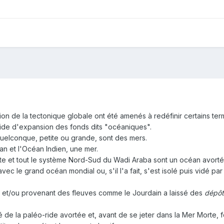
ion de la tectonique globale ont été amenés à redéfinir certains ter
ride d'expansion des fonds dits "océaniques".
uelconque, petite ou grande, sont des mers.
an et l'Océan Indien, une mer.
te et tout le système Nord-Sud du Wadi Araba sont un océan avorté 
ec le grand océan mondial ou, s'il l'a fait, s'est isolé puis vidé pa
 et/ou provenant des fleuves comme le Jourdain a laissé des
dépôts
 de la paléo-ride avortée et, avant de se jeter dans la Mer Morte,