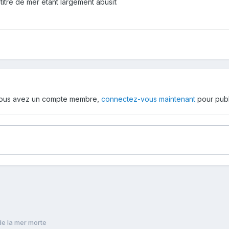
titre de mer étant largement abusif.
 vous avez un compte membre,
connectez-vous maintenant
pour publ
de la mer morte