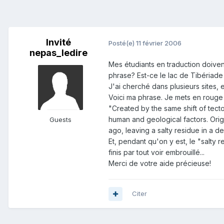
Invité
Posté(e)
11 février 2006
nepas_ledire
Mes étudiants en traduction doiven
phrase? Est-ce le lac de Tibériade
J'ai cherché dans plusieurs sites, 
Voici ma phrase. Je mets en rouge 
"Created by the same shift of tecto
human and geological factors. Origi
Guests
ago, leaving a salty residue in a d
Et, pendant qu'on y est, le "salty r
finis par tout voir embrouillé...
Merci de votre aide précieuse!
Citer