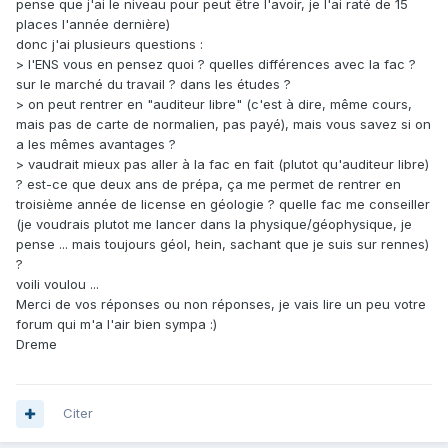
pense que j'ai le niveau pour peut être l'avoir, je l'ai raté de 15
places l'année dernière)
donc j'ai plusieurs questions :
> l'ENS vous en pensez quoi ? quelles différences avec la fac ?
sur le marché du travail ? dans les études ?
> on peut rentrer en "auditeur libre" (c'est à dire, même cours,
mais pas de carte de normalien, pas payé), mais vous savez si on
a les mêmes avantages ?
> vaudrait mieux pas aller à la fac en fait (plutot qu'auditeur libre)
? est-ce que deux ans de prépa, ça me permet de rentrer en
troisième année de license en géologie ? quelle fac me conseiller
(je voudrais plutot me lancer dans la physique/géophysique, je
pense ... mais toujours géol, hein, sachant que je suis sur rennes)
?
voili voulou ...
Merci de vos réponses ou non réponses, je vais lire un peu votre
forum qui m'a l'air bien sympa :)
Dreme
Citer