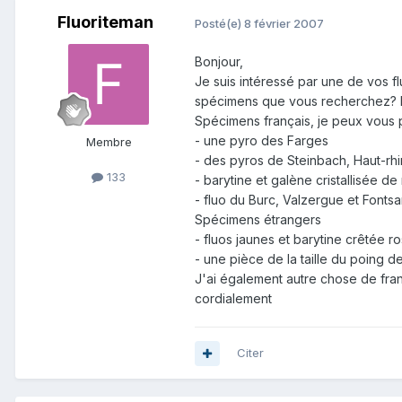
Fluoriteman
Posté(e)
8 février 2007
Bonjour,
Je suis intéressé par une de vos f
spécimens que vous recherchez? Le
Spécimens français, je peux vous 
- une pyro des Farges
Membre
- des pyros de Steinbach, Haut-rhi
133
- barytine et galène cristallisée 
- fluo du Burc, Valzergue et Fonts
Spécimens étrangers
- fluos jaunes et barytine crêtée r
- une pièce de la taille du poing d
J'ai également autre chose de françi
cordialement
Citer