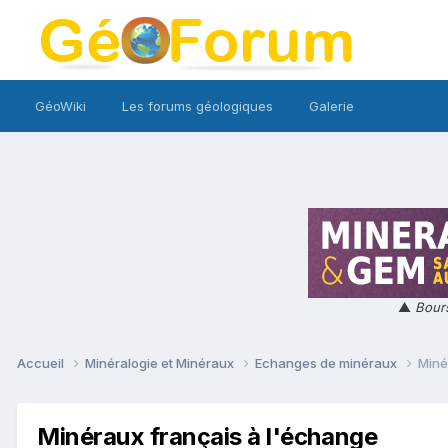
GéoWiki
Les forums géologiques
Galerie
▲
Bours
Accueil
Minéralogie et Minéraux
Echanges de minéraux
Miné
Minéraux français à l'échange