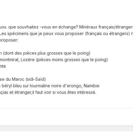
luos. que souvhaitez -vous en échange? Minéraux français/étrangers o
s spécimens que je peux vous proposer (français ou étrangers) ne
proposer:
n (dont des pièces plus grosses que le poing)
de montmirat, Lozère (pièces moins grosses que le poing)
ante
ose du Maroc (sidi-Saïd)
e béryl bleu sur tourmaline noire d'erongo, Namibie
as et étranger,il faut voir si vous êtes intéressé.