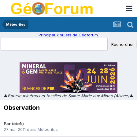
Météorites
Principaux sujets de Géoforum.
▲
Bourse minéraux et fossiles de Sainte Marie aux Mines (Alsace)
▲
Observation
Par
totof:)
27 mai 2011
dans
Météorites