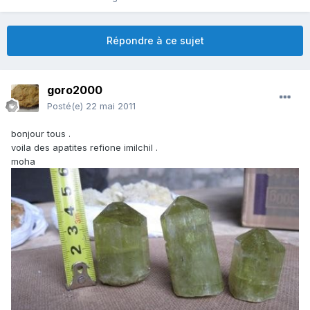
Répondre à ce sujet
goro2000
Posté(e)
22 mai 2011
bonjour tous .
voila des apatites refione imilchil .
moha