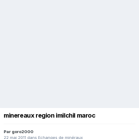
minereaux region imilchil maroc
Par
goro2000
22 mai 2011
dans
Echanges de minéraux