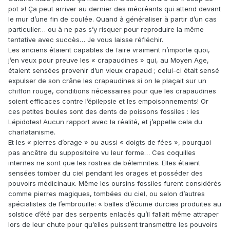
pot »! Ça peut arriver au dernier des mécréants qui attend devant
le mur d’une fin de coulée. Quand à généraliser à partir d’un cas
particulier… ou à ne pas s’y risquer pour reproduire la même
tentative avec succès… Je vous laisse réfléchir.
Les anciens étaient capables de faire vraiment n’importe quoi,
j’en veux pour preuve les « crapaudines » qui, au Moyen Age,
étaient sensées provenir d’un vieux crapaud ; celui-ci était sensé
expulser de son crâne les crapaudines si on le plaçait sur un
chiffon rouge, conditions nécessaires pour que les crapaudines
soient efficaces contre l’épilepsie et les empoisonnements! Or
ces petites boules sont des dents de poissons fossiles : les
Lépidotes! Aucun rapport avec la réalité, et j’appelle cela du
charlatanisme.
Et les « pierres d’orage » ou aussi « doigts de fées », pourquoi
pas ancêtre du suppositoire vu leur forme… Ces coquilles
internes ne sont que les rostres de bélemnites. Elles étaient
sensées tomber du ciel pendant les orages et posséder des
pouvoirs médicinaux. Même les oursins fossiles furent considérés
comme pierres magiques, tombées du ciel, ou selon d’autres
spécialistes de l’embrouille: « balles d’écume durcies produites au
solstice d’été par des serpents enlacés qu’il fallait même attraper
lors de leur chute pour qu’elles puissent transmettre les pouvoirs