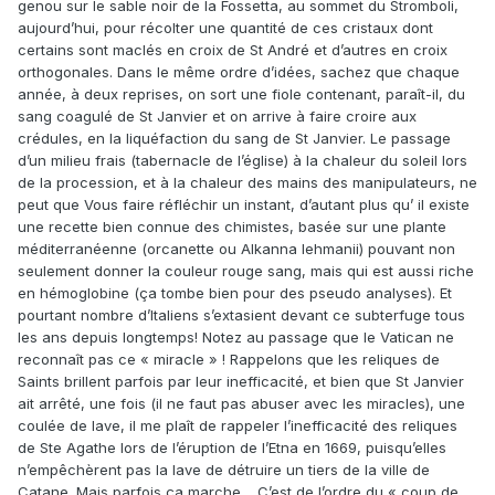
genou sur le sable noir de la Fossetta, au sommet du Stromboli,
aujourd’hui, pour récolter une quantité de ces cristaux dont
certains sont maclés en croix de St André et d’autres en croix
orthogonales. Dans le même ordre d’idées, sachez que chaque
année, à deux reprises, on sort une fiole contenant, paraît-il, du
sang coagulé de St Janvier et on arrive à faire croire aux
crédules, en la liquéfaction du sang de St Janvier. Le passage
d’un milieu frais (tabernacle de l’église) à la chaleur du soleil lors
de la procession, et à la chaleur des mains des manipulateurs, ne
peut que Vous faire réfléchir un instant, d’autant plus qu’ il existe
une recette bien connue des chimistes, basée sur une plante
méditerranéenne (orcanette ou Alkanna lehmanii) pouvant non
seulement donner la couleur rouge sang, mais qui est aussi riche
en hémoglobine (ça tombe bien pour des pseudo analyses). Et
pourtant nombre d’Italiens s’extasient devant ce subterfuge tous
les ans depuis longtemps! Notez au passage que le Vatican ne
reconnaît pas ce « miracle » ! Rappelons que les reliques de
Saints brillent parfois par leur inefficacité, et bien que St Janvier
ait arrêté, une fois (il ne faut pas abuser avec les miracles), une
coulée de lave, il me plaît de rappeler l’inefficacité des reliques
de Ste Agathe lors de l’éruption de l’Etna en 1669, puisqu’elles
n’empêchèrent pas la lave de détruire un tiers de la ville de
Catane. Mais parfois ça marche… C’est de l’ordre du « coup de