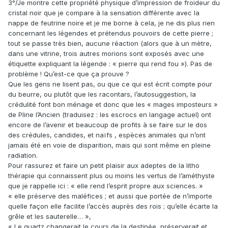
3°/Je montre cette propriété physique d’impression de froideur du
cristal noir que je compare à la sensation différente avec la
nappe de feutrine noire et je me borne à cela, je ne dis plus rien
concernant les légendes et prétendus pouvoirs de cette pierre ;
tout se passe très bien, aucune réaction (alors que à un mètre,
dans une vitrine, trois autres morions sont exposés avec une
étiquette expliquant la légende : « pierre qui rend fou »). Pas de
problème ! Qu’est-ce que ça prouve ?
Que les gens ne lisent pas, ou que ce qui est écrit compte pour
du beurre, ou plutôt que les racontars, l’autosuggestion, la
crédulité font bon ménage et donc que les « mages imposteurs »
de Pline l’Ancien (traduisez : les escrocs en langage actuel) ont
encore de l’avenir et beaucoup de profits à se faire sur le dos
des crédules, candides, et naïfs , espèces animales qui n’ont
jamais été en voie de disparition, mais qui sont même en pleine
radiation.
Pour rassurez et faire un petit plaisir aux adeptes de la litho
thérapie qui connaissent plus ou moins les vertus de l’améthyste
que je rappelle ici : « elle rend l’esprit propre aux sciences. »
« elle préserve des maléfices ; et aussi que portée de n’importe
quelle façon elle facilite l’accès auprès des rois ; qu’elle écarte la
grêle et les sauterelle… »,
« Le quartz changerait le cours de la destinée, préserverait et