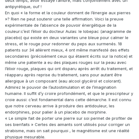
deux temps, avoir essayé l’ambre, mais conjointement avec un
antipyrétique, ouf !
En quoi « la forme et la couleur donnent de l’énergie aux pierres
»? Rien ne peut soutenir une telle affirmation. Voici la preuve
expérimentale de l’absence de pouvoir énergétique de la
couleur:c’est l’élixir du docteur Aulas: le lobepac (anagramme de
placebo) qui existe en deux variantes une bleue pour calmer le
stress, et le rouge pour redonner du peps aux surmenés. 18
patients sur 34 allèrent mieux, 4 ont même manifesté des effets
secondaires (précisément ceux qui étaient écrits sur la notice) et
même une patiente a eu des plaques rouges sur la peau avec
l’élixir rouge, plaques qui ont disparu après arrêt du traitement, et
réapparu après reprise du traitement, sans pour autant être
allergique à un composant (eau alcool glycérol et colorant).
Admirez le pouvoir de l’autostimulation et de l’imagination
humaine. Il suffit d’y croire profondément, et que le prescripteur y
croie aussi: c’est fondamental dans cette démarche. Il est connu
que notre cerveau arrive à produire des antidouleur, les
endorphines, pour palier à un placebo de morphine.
« Le simple fait de porter une pierre sur soi permet de profiter de
ses bienfaits » Certes des aimants sont utilisés pour corriger un
strabisme, mais on sait pourquoi , le magnétisme est une réalité
physique mesurable.