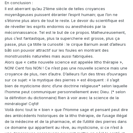
En conclusion :
Il est aberrant qu’au 21ème siècle de telles croyances
moyenâgeuses puissent ébranler l’esprit humain; que l’on ne
s’étonne plus alors de tout le reste. Le devoir du scientifique est
de réveiller les esprits endormis ou anesthésiés par la
méconnaissance. Tel est le but de ce propos. Malheureusement,
plus c’est fantastique, plus la supercherie est grosse, plus ça
passe, plus ça titille la curiosité : le cirque Barnum avait d’ailleurs
bâti son pouvoir attractif sur les foules en montrant des
monstruosités naturelles mais aussi fabriquées.
Alors que « cette nouvelle science est appelée litho thérapie »,
NON! Cent fois NON ! Ce n’est pas une nouvelle science mais une
croyance de plus, rien d’autre. D’ailleurs l’un des titres d’ouvrages
sur ce sujet: « la mystique des pierres » est éloquent : il s’agit
bien de mysticisme donc d’une doctrine religieuse* selon laquelle
l’homme peut communiquer personnellement avec Dieu. (* selon
la définition du dictionnaire) Rien à voir avec la science de la
minéralogie! Cqfd!
Voilà donc tout le « bien » que l’Homme sage et pensant peut dire
des antécédents historiques de la litho thérapie, de l’usage illégal
de la médecine et de la pharmacie, et de l’utilité des pierres dans
ce domaine qui appartient au rêve, au mysticisme, si ce n’est à