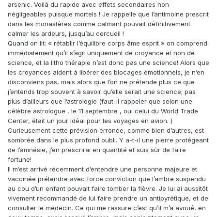
arsenic. Voilà du rapide avec effets secondaires non
négligeables puisque mortels ! Je rappelle que l’antimoine prescrit
dans les monastères comme calmant pouvait définitivement
calmer les ardeurs, jusqu’au cercueil !
Quand on lit: « rétablir l’équilibre corps âme esprit » on comprend
immédiatement qu’il s’agit uniquement de croyance et non de
science, et la litho thérapie n’est donc pas une science! Alors que
les croyances aident à libérer des blocages émotionnels, je n’en
disconviens pas, mais alors que l’on ne prétende plus ce que
j’entends trop souvent à savoir qu’elle serait une science; pas
plus d’ailleurs que l’astrologie (faut-il rappeler que selon une
célèbre astrologue , le 11 septembre , oui celui du World Trade
Center, était un jour idéal pour les voyages en avion. )
Curieusement cette prévision erronée, comme bien d’autres, est
sombrée dans le plus profond oubli. Y a-t-il une pierre protégeant
de l’amnésie, j’en prescrirai en quantité et suis sûr de faire
fortune!
Il m’est arrivé récemment d’entendre une personne majeure et
vaccinée prétendre avec force conviction que l’ambre suspendu
au cou d’un enfant pouvait faire tomber la fièvre. Je lui ai aussitôt
vivement recommandé de lui faire prendre un antipyrétique, et de
consulter le médecin. Ce qui me rassure c’est qu’il m’a avoué, en