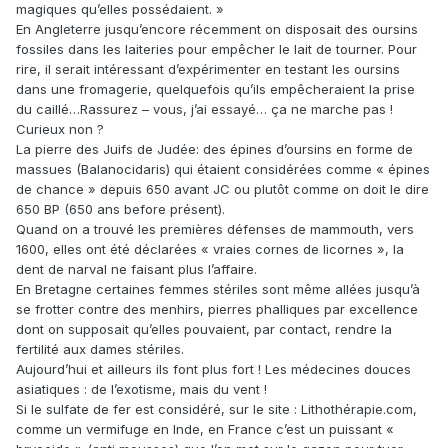
magiques qu’elles possédaient. »
En Angleterre jusqu’encore récemment on disposait des oursins
fossiles dans les laiteries pour empêcher le lait de tourner. Pour
rire, il serait intéressant d’expérimenter en testant les oursins
dans une fromagerie, quelquefois qu’ils empêcheraient la prise
du caillé…Rassurez – vous, j’ai essayé… ça ne marche pas !
Curieux non ?
La pierre des Juifs de Judée: des épines d’oursins en forme de
massues (Balanocidaris) qui étaient considérées comme « épines
de chance » depuis 650 avant JC ou plutôt comme on doit le dire
650 BP (650 ans before présent).
Quand on a trouvé les premières défenses de mammouth, vers
1600, elles ont été déclarées « vraies cornes de licornes », la
dent de narval ne faisant plus l’affaire.
En Bretagne certaines femmes stériles sont même allées jusqu’à
se frotter contre des menhirs, pierres phalliques par excellence
dont on supposait qu’elles pouvaient, par contact, rendre la
fertilité aux dames stériles.
Aujourd’hui et ailleurs ils font plus fort ! Les médecines douces
asiatiques : de l’exotisme, mais du vent !
Si le sulfate de fer est considéré, sur le site : Lithothérapie.com,
comme un vermifuge en Inde, en France c’est un puissant «