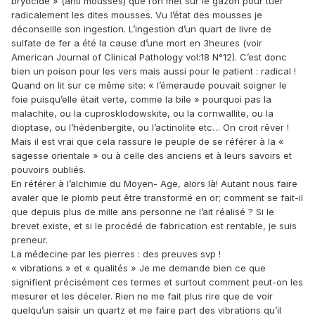
bryocide » (anti mousses) que l’on met sur le gazon pour tuer
radicalement les dites mousses. Vu l’état des mousses je
déconseille son ingestion. L’ingestion d’un quart de livre de
sulfate de fer a été la cause d’une mort en 3heures (voir
American Journal of Clinical Pathology vol:18 N°12). C’est donc
bien un poison pour les vers mais aussi pour le patient : radical !
Quand on lit sur ce même site: « l’émeraude pouvait soigner le
foie puisqu’elle était verte, comme la bile » pourquoi pas la
malachite, ou la cuprosklodowskite, ou la cornwallite, ou la
dioptase, ou l’hédenbergite, ou l’actinolite etc… On croit rêver !
Mais il est vrai que cela rassure le peuple de se référer à la «
sagesse orientale » ou à celle des anciens et à leurs savoirs et
pouvoirs oubliés.
En référer à l’alchimie du Moyen- Age, alors là! Autant nous faire
avaler que le plomb peut être transformé en or; comment se fait-il
que depuis plus de mille ans personne ne l’ait réalisé ? Si le
brevet existe, et si le procédé de fabrication est rentable, je suis
preneur.
La médecine par les pierres : des preuves svp !
« vibrations » et « qualités » Je me demande bien ce que
signifient précisément ces termes et surtout comment peut-on les
mesurer et les déceler. Rien ne me fait plus rire que de voir
quelqu’un saisir un quartz et me faire part des vibrations qu’il