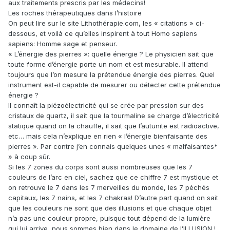
aux traitements prescris par les médecins!
Les roches thérapeutiques dans l’histoire
On peut lire sur le site Lithothérapie.com, les « citations » ci-
dessous, et voilà ce qu’elles inspirent à tout Homo sapiens
sapiens: Homme sage et penseur.
« L’énergie des pierres »: quelle énergie ? Le physicien sait que
toute forme d’énergie porte un nom et est mesurable. Il attend
toujours que l’on mesure la prétendue énergie des pierres. Quel
instrument est-il capable de mesurer ou détecter cette prétendue
énergie ?
Il connaît la piézoélectricité qui se crée par pression sur des
cristaux de quartz, il sait que la tourmaline se charge d’électricité
statique quand on la chauffe, il sait que l’autunite est radioactive,
etc… mais cela n’explique en rien « l’énergie bienfaisante des
pierres ». Par contre j’en connais quelques unes « malfaisantes*
» à coup sûr.
Si les 7 zones du corps sont aussi nombreuses que les 7
couleurs de l’arc en ciel, sachez que ce chiffre 7 est mystique et
on retrouve le 7 dans les 7 merveilles du monde, les 7 péchés
capitaux, les 7 nains, et les 7 chakras! D’autre part quand on sait
que les couleurs ne sont que des illusions et que chaque objet
n’a pas une couleur propre, puisque tout dépend de la lumière
qui lui arrive, nous sommes bien dans le domaine de l’ILLUSION !