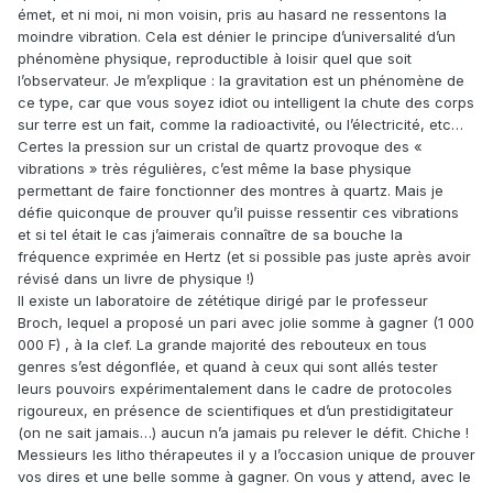
émet, et ni moi, ni mon voisin, pris au hasard ne ressentons la
moindre vibration. Cela est dénier le principe d’universalité d’un
phénomène physique, reproductible à loisir quel que soit
l’observateur. Je m’explique : la gravitation est un phénomène de
ce type, car que vous soyez idiot ou intelligent la chute des corps
sur terre est un fait, comme la radioactivité, ou l’électricité, etc…
Certes la pression sur un cristal de quartz provoque des «
vibrations » très régulières, c’est même la base physique
permettant de faire fonctionner des montres à quartz. Mais je
défie quiconque de prouver qu’il puisse ressentir ces vibrations
et si tel était le cas j’aimerais connaître de sa bouche la
fréquence exprimée en Hertz (et si possible pas juste après avoir
révisé dans un livre de physique !)
Il existe un laboratoire de zététique dirigé par le professeur
Broch, lequel a proposé un pari avec jolie somme à gagner (1 000
000 F) , à la clef. La grande majorité des rebouteux en tous
genres s’est dégonflée, et quand à ceux qui sont allés tester
leurs pouvoirs expérimentalement dans le cadre de protocoles
rigoureux, en présence de scientifiques et d’un prestidigitateur
(on ne sait jamais…) aucun n’a jamais pu relever le défit. Chiche !
Messieurs les litho thérapeutes il y a l’occasion unique de prouver
vos dires et une belle somme à gagner. On vous y attend, avec le