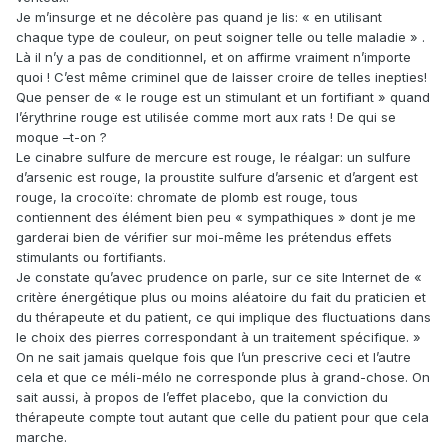
Je m’insurge et ne décolère pas quand je lis: « en utilisant
chaque type de couleur, on peut soigner telle ou telle maladie » .
Là il n’y a pas de conditionnel, et on affirme vraiment n’importe
quoi ! C’est même criminel que de laisser croire de telles inepties!
Que penser de « le rouge est un stimulant et un fortifiant » quand
l’érythrine rouge est utilisée comme mort aux rats ! De qui se
moque –t-on ?
Le cinabre sulfure de mercure est rouge, le réalgar: un sulfure
d’arsenic est rouge, la proustite sulfure d’arsenic et d’argent est
rouge, la crocoïte: chromate de plomb est rouge, tous
contiennent des élément bien peu « sympathiques » dont je me
garderai bien de vérifier sur moi-même les prétendus effets
stimulants ou fortifiants.
Je constate qu’avec prudence on parle, sur ce site Internet de «
critère énergétique plus ou moins aléatoire du fait du praticien et
du thérapeute et du patient, ce qui implique des fluctuations dans
le choix des pierres correspondant à un traitement spécifique. »
On ne sait jamais quelque fois que l’un prescrive ceci et l’autre
cela et que ce méli-mélo ne corresponde plus à grand-chose. On
sait aussi, à propos de l’effet placebo, que la conviction du
thérapeute compte tout autant que celle du patient pour que cela
marche.