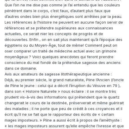
Que l’on ne me dise pas comme je l’ai entendu que les couleurs
pénètrent dans le corps, c’est faux, d’autant plus faux que
d’autres ondes bien plus énergétiques sont arrêtées par la peau.
Les références à l’histoire ne peuvent en aucune façon servir de
références et se prétendre supérieures aux connaissances
actuelles, ce serait nier les concepts de progrès et de
découvertes. Enfin , on en sait plus maintenant qu’à l’époque des
égyptiens ou du Moyen-Âge, tout de même! Comment peut on
oser comparer un traité de médecine actuel avec un grimoire
moyenâgeux ? Voici quelques anecdotes qui feront prendre
conscience du mal fondé de la prétendue sagesse des anciens
dans ce domaine.
Avis aux amateurs de sagesse litothérapeutique ancienne :
Déjà, au premier siècle, le grand naturaliste, Pline l’Ancien (l’oncle
de Pline le jeune : celui qui a décrit l’éruption du Vésuve en 79 ),
dans son « Histoire Naturelle » nous éclaire : il se montre très
prudent vis-à-vis des informations qui prétendent que le quartz
changerait le cours de la destinée, préserverait et même guérirait
des maladies ; il ne porte que peu de crédit à ces croyances et il
écrit qu’il ne se fait que le rapporteur des écrits de « certain
mages imposteurs. » Pline a aussi écrit à propos de l’améthyste :
« les mages imposteurs assurent qu’elle empêche l’ivresse et que