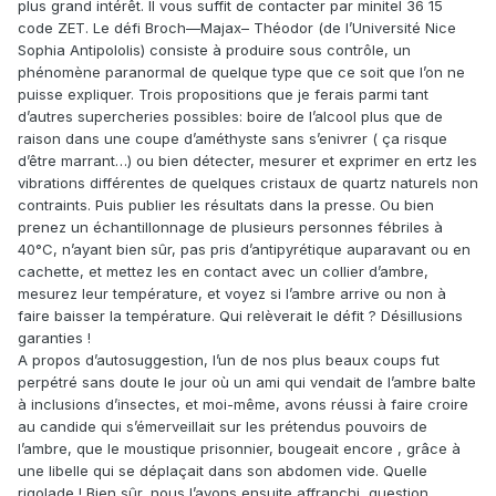
plus grand intérêt. Il vous suffit de contacter par minitel 36 15
code ZET. Le défi Broch—Majax– Théodor (de l’Université Nice
Sophia Antipololis) consiste à produire sous contrôle, un
phénomène paranormal de quelque type que ce soit que l’on ne
puisse expliquer. Trois propositions que je ferais parmi tant
d’autres supercheries possibles: boire de l’alcool plus que de
raison dans une coupe d’améthyste sans s’enivrer ( ça risque
d’être marrant…) ou bien détecter, mesurer et exprimer en ertz les
vibrations différentes de quelques cristaux de quartz naturels non
contraints. Puis publier les résultats dans la presse. Ou bien
prenez un échantillonnage de plusieurs personnes fébriles à
40°C, n’ayant bien sûr, pas pris d’antipyrétique auparavant ou en
cachette, et mettez les en contact avec un collier d’ambre,
mesurez leur température, et voyez si l’ambre arrive ou non à
faire baisser la température. Qui relèverait le défit ? Désillusions
garanties !
A propos d’autosuggestion, l’un de nos plus beaux coups fut
perpétré sans doute le jour où un ami qui vendait de l’ambre balte
à inclusions d’insectes, et moi-même, avons réussi à faire croire
au candide qui s’émerveillait sur les prétendus pouvoirs de
l’ambre, que le moustique prisonnier, bougeait encore , grâce à
une libelle qui se déplaçait dans son abdomen vide. Quelle
rigolade ! Bien sûr, nous l’avons ensuite affranchi, question