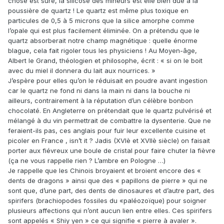
chose est sûre, la silicose des mineurs est elle bien due à la
poussière de quartz ! Le quartz est même plus toxique en
particules de 0,5 à 5 microns que la silice amorphe comme
l’opale qui est plus facilement éliminée. On a prétendu que le
quartz absorberait notre champ magnétique : quelle énorme
blague, cela fait rigoler tous les physiciens ! Au Moyen-âge,
Albert le Grand, théologien et philosophe, écrit : « si on le boit
avec du miel il donnera du lait aux nourrices. »
J’espère pour elles qu’on le réduisait en poudre avant ingestion
car le quartz ne fond ni dans la main ni dans la bouche ni
ailleurs, contrairement à la réputation d’un célèbre bonbon
chocolaté. En Angleterre on prétendait que le quartz pulvérisé et
mélangé à du vin permettrait de combattre la dysenterie. Que ne
feraient-ils pas, ces anglais pour fuir leur excellente cuisine et
picoler en France , isn’t it ? Jadis (XVIè et XVIIè siècle) on faisait
porter aux fiévreux une boule de cristal pour faire chuter la fièvre
(ça ne vous rappelle rien ? L’ambre en Pologne …)
Je rappelle que les Chinois broyaient et broient encore des «
dents de dragons » ainsi que des « papillons de pierre » qui ne
sont que, d’une part, des dents de dinosaures et d’autre part, des
spirifers (brachiopodes fossiles du «paléozoïque) pour soigner
plusieurs affections qui n’ont aucun lien entre elles. Ces spirifers
sont appelés « Shiy yen » ce qui signifie « pierre à avaler ».