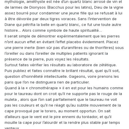
mythologie, améthyste est née d’un quartz blanc arrosé de vin et
de larmes de Dionysos (Bacchus pour les latins), Dieu de la vigne
assez bourré pour condamner une jeune fille qui se refusait à lui
à être dévorée par deux tigres voraces. Sans l’intervention de
Diane qui pétrifia la belle en quartz blanc, ce fut une toute autre
histoire… Alors comme symbole de haute spiritualité…
Il serait simple de démontrer expérimentalement que les pierres
n’ont aucun effet en évitant l’effet placebo évidemment. Placez
une pierre inerte (bien sûr pas d’uranifères ou de thorifères) sous
l’oreiller ou dans l’oreiller de multiples patients ignorant la
présence de la pierre, puis voyez les résultats.
Surtout faites vérifier les résultats au laboratoire de zététique.
Puis publiez et faites connaître le brillant résultat, quel qu’il soit,
question d’honnêteté intellectuelle. Gageons, voire prenons les
paris que l’on ne distinguera rien de particulier.
Quand à la « chromothérapie » il en est pour les humains comme
pour le taureau dont on croit qu’il ne supporte pas le rouge de la
muleta , alors que l’on sait parfaitement que le taureau ne voit
pas les couleurs et qu’il ne réagit qu’au subtile mouvement de la
cape provoqué par le torero, au moment opportun. On sait
d’ailleurs que le vent est le pire ennemi du toréador, et qu’il
mouille la cape pour l’alourdir et la rendre plus stable par temps
venteux.