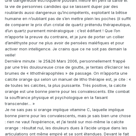
une dangereuse escroquerie pouvant mettre en péril la santé et
la vie de personnes candides qui se laissent duper par des
roublards aussi dangereux qu’incompétents, exploitant la bêtise
humaine en n’oubliant pas de s’en mettre plein les poches (il suffit
de comparer le prix d’un cristal de quartz prétendu thérapeutique,
d’un quartz purement minéralogique : c’est édifiant ! Que l’on
m’apporte la preuve du contraire, et je jure de porter un collier
d’améthyste pour ne plus avoir de pensées maléfiques et pour
activer mon intelligence. Je crains que ce ne soit pas demain la
veille!
Dernière minute : le 25&26 Mars 2006, personnellement frappé
par une très douloureuse crise de goutte, je tentais d’éclaircir les
brumes de « lithothérapophiles » de passage. On m’apporta une
calcite orange qui selon un manuel de litho thérapie est, je cite : «
de toutes les calcites, la plus puissante. Très positive, la calcite
orange est une bonne pierre pour les convalescents. Elle combat
la souffrance physique et psychologique en la faisant
transcender… »
Je ne sais pas si orange implique vitamine C, laquelle implique
bonne pierre pour les convalescents, mais je sais bien une chose
: rien ne vaut l’expérience, et j’ai testé sur moi-même la calcite
orange : résultat nul, les douleurs dues à l’acide urique dans les
articulations ont même empiré et se sont étendues. Devant le fait