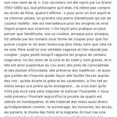
son nom vient de là. ». Ces racontars ont été repris par Le Grand
(1193-1280) qui, tout philosophe qu’il était, n’a même pas compris
les écrits de Pline, quand il affirma : « pour avoir un bon esprit et
ne s’enivrer jamais, on prendra une pierre d’améthyste qui est de
couleur violette ; elle est merveilleuse pour les ivrognes et rend
l’esprit propre aux sciences. » De façon plus pratique on peut
penser que l’améthyste, vue sa couleur, arnaque pour arnaque,
fut utilisée par les romains sous forme de coupes pour que l’on
puisse couper le vin avec beaucoup plus d’eau sans que cela ne
se voie. Pline avait lui une véritable sagesse et n’en laissait pas
compter ; jugez plutôt lorsqu’il rapporte les propos de certains
magiciens: «si les noms de la lune et du soleil y sont gravés, et si
elle est ainsi suspendue au cou avec des poils de cynocéphale
et des plumes d’hirondelle, elle préserve des maléfices ; et aussi
que portée de n’importe quelle façon elle facilite l’accès auprès
des rois ; qu’elle écarte la grêle et les sauterelles, si l’on fait en
même temps une prière qu’ils enseignent… Je crois bien qu’ils
n’ont pas écrit cela sans mépriser et bafouer l’humanité. » Vous
voilà prévenu ! Pourtant aujourd’hui la poudre de quartz est
utilisée en homéopathie, et elle traiterait des maux aussi divers
qu’indépendants comme : le surmenage, les furoncles, les abcès,
les panaris, le rhume des foins et la migraine. En tout cas une