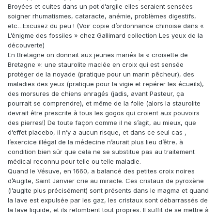
Broyées et cuites dans un pot d’argile elles seraient sensées
soigner rhumatismes, cataracte, anémie, problèmes digestifs,
etc…Excusez du peu ! (Voir copie d’ordonnance chinoise dans «
L’énigme des fossiles » chez Gallimard collection Les yeux de la
découverte)
En Bretagne on donnait aux jeunes mariés la « croisette de
Bretagne »: une staurolite maclée en croix qui est sensée
protéger de la noyade (pratique pour un marin pêcheur), des
maladies des yeux (pratique pour la vigie et repérer les écueils),
des morsures de chiens enragés (jadis, avant Pasteur, ça
pourrait se comprendre), et même de la folie (alors la staurolite
devrait être prescrite à tous les gogos qui croient aux pouvoirs
des pierres!) De toute façon comme il ne s’agit, au mieux, que
d’effet placebo, il n’y a aucun risque, et dans ce seul cas ,
l’exercice illégal de la médecine n’aurait plus lieu d’être, à
condition bien sûr que cela ne se substitue pas au traitement
médical reconnu pour telle ou telle maladie.
Quand le Vésuve, en 1660, a balancé des petites croix noires
d’Augite, Saint Janvier crie au miracle. Ces cristaux de pyroxène
(l’augite plus précisément) sont présents dans le magma et quand
la lave est expulsée par les gaz, les cristaux sont débarrassés de
la lave liquide, et ils retombent tout propres. Il suffit de se mettre à