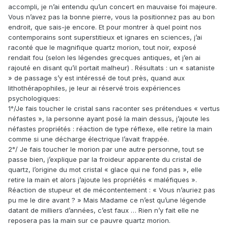
accompli, je n’ai entendu qu’un concert en mauvaise foi majeure.
Vous n’avez pas la bonne pierre, vous la positionnez pas au bon
endroit, que sais-je encore. Et pour montrer à quel point nos
contemporains sont superstitieux et ignares en sciences, j’ai
raconté que le magnifique quartz morion, tout noir, exposé
rendait fou (selon les légendes grecques antiques, et j’en ai
rajouté en disant qu’il portait malheur) . Résultats : un « sataniste
» de passage s’y est intéressé de tout près, quand aux
lithothérapophiles, je leur ai réservé trois expériences
psychologiques:
1°/Je fais toucher le cristal sans raconter ses prétendues « vertus
néfastes », la personne ayant posé la main dessus, j’ajoute les
néfastes propriétés : réaction de type réflexe, elle retire la main
comme si une décharge électrique l’avait frappée.
2°/ Je fais toucher le morion par une autre personne, tout se
passe bien, j’explique par la froideur apparente du cristal de
quartz, l’origine du mot cristal « glace qui ne fond pas », elle
retire la main et alors j’ajoute les propriétés « maléfiques ».
Réaction de stupeur et de mécontentement : « Vous n’auriez pas
pu me le dire avant ? » Mais Madame ce n’est qu’une légende
datant de milliers d’années, c’est faux … Rien n’y fait elle ne
reposera pas la main sur ce pauvre quartz morion.