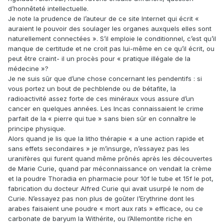
d’honnêteté intellectuelle.
Je note la prudence de l’auteur de ce site Internet qui écrit «
auraient le pouvoir des soulager les organes auxquels elles sont
naturellement connectées ». S’il emploie le conditionnel, c’est qu’il
manque de certitude et ne croit pas lui-même en ce qu’il écrit, ou
peut être craint- il un procès pour « pratique illégale de la
médecine »?
Je ne suis sûr que d’une chose concernant les pendentifs : si
vous portez un bout de pechblende ou de bétafite, la
radioactivité assez forte de ces minéraux vous assure d’un
cancer en quelques années. Les Incas connaissaient le crime
parfait de la « pierre qui tue » sans bien sûr en connaître le
principe physique.
Alors quand je lis que la litho thérapie « a une action rapide et
sans effets secondaires » je m’insurge, n’essayez pas les
uranifères qui furent quand même prônés après les découvertes
de Marie Curie, quand par méconnaissance on vendait la crème
et la poudre Thoradia en pharmacie pour 10f le tube et 15f le pot,
fabrication du docteur Alfred Curie qui avait usurpé le nom de
Curie. N’essayez pas non plus de goûter l’Erythrine dont les
arabes faisaient une poudre « mort aux rats » efficace, ou ce
carbonate de baryum la Withérite, ou l’Allemontite riche en