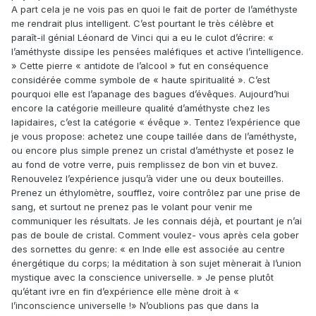
A part cela je ne vois pas en quoi le fait de porter de l’améthyste
me rendrait plus intelligent. C’est pourtant le très célèbre et
paraît-il génial Léonard de Vinci qui a eu le culot d’écrire: «
l’améthyste dissipe les pensées maléfiques et active l’intelligence.
» Cette pierre « antidote de l’alcool » fut en conséquence
considérée comme symbole de « haute spiritualité ». C’est
pourquoi elle est l’apanage des bagues d’évêques. Aujourd’hui
encore la catégorie meilleure qualité d’améthyste chez les
lapidaires, c’est la catégorie « évêque ». Tentez l’expérience que
je vous propose: achetez une coupe taillée dans de l’améthyste,
ou encore plus simple prenez un cristal d’améthyste et posez le
au fond de votre verre, puis remplissez de bon vin et buvez.
Renouvelez l’expérience jusqu’à vider une ou deux bouteilles.
Prenez un éthylomètre, soufflez, voire contrôlez par une prise de
sang, et surtout ne prenez pas le volant pour venir me
communiquer les résultats. Je les connais déjà, et pourtant je n’ai
pas de boule de cristal. Comment voulez- vous après cela gober
des sornettes du genre: « en Inde elle est associée au centre
énergétique du corps; la méditation à son sujet mènerait à l’union
mystique avec la conscience universelle. » Je pense plutôt
qu’étant ivre en fin d’expérience elle mène droit à «
l’inconscience universelle !» N’oublions pas que dans la