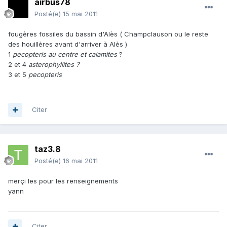
airbus78
Posté(e)
15 mai 2011
fougères fossiles du bassin d'Alès ( Champclauson ou le reste
des houillères avant d'arriver à Alès )
1
pecopteris au centre et calamites
?
2 et 4
asterophyllites ?
3 et 5
pecopteris
Citer
taz3.8
Posté(e)
16 mai 2011
merçi les pour les renseignements
yann
Citer