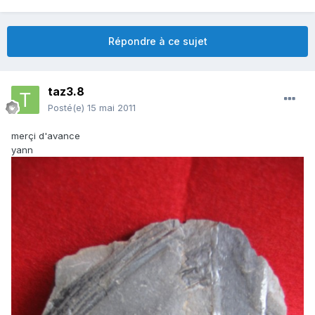
Répondre à ce sujet
taz3.8
Posté(e)
15 mai 2011
merçi d'avance
yann