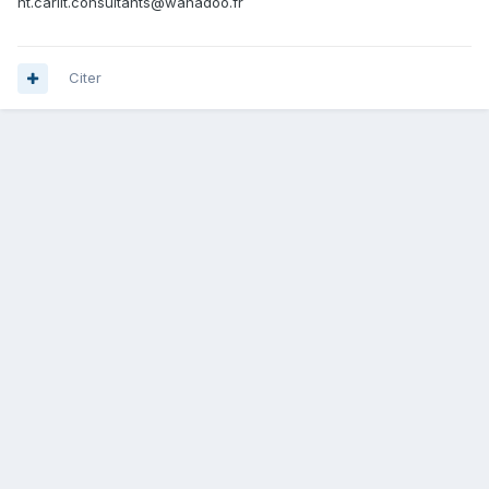
nt.carlit.consultants@wanadoo.fr
Citer