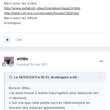
Merci pour tes scans.
http://www.xs4all.nl/~steurh/engbayr/epachr.html
http://beta.cvh.org.cn/cms/sites/fossils//2621.jpg
Merci pour tes efforts
Dromiopsis
Citer
attilio
Posté(e)
19 mai 2011
Le 16/05/2011 à 16:31, dromiopsis a dit :
Bonsoir Attilio,
J'ai aussi trouvé 2 autres Paschypteris plus lobés(voir lien
ci dessous)
C'est vrai que cette plante est très hétéromorphe en
fonction des espèces apparemment