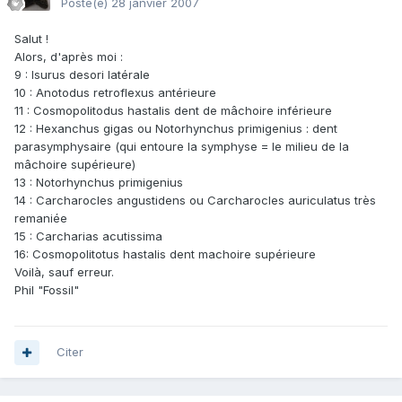
Posté(e)
28 janvier 2007
Salut !
Alors, d'après moi :
9 : Isurus desori latérale
10 : Anotodus retroflexus antérieure
11 : Cosmopolitodus hastalis dent de mâchoire inférieure
12 : Hexanchus gigas ou Notorhynchus primigenius : dent
parasymphysaire (qui entoure la symphyse = le milieu de la
mâchoire supérieure)
13 : Notorhynchus primigenius
14 : Carcharocles angustidens ou Carcharocles auriculatus très
remaniée
15 : Carcharias acutissima
16: Cosmopolitotus hastalis dent machoire supérieure
Voilà, sauf erreur.
Phil "Fossil"
Citer