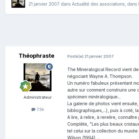
21 janvier 2007
dans
Actualité des associations, dans l
Théophraste
Posté(e)
21 janvier 2007
The Mineralogical Record vient de 
négociant Wayne A. Thompson.
Un numéro fabuleux présentant moul
autre sur comment construire une co
spécimen minéralogique...
Administrateur
La galerie de photos vient ensuite,
7.5k
bibliographiques,...), puis à coté, 
A lire, à relire, à rerelire, connaître
Complète, "Les plus beaux cristau
tel celui sur la collection du musé
Wilson (1994),...