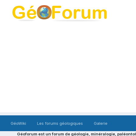
GéoWiki
Les forums géologiques
Galerie
Géoforum est un forum de géologie, minéralogie, paléontol