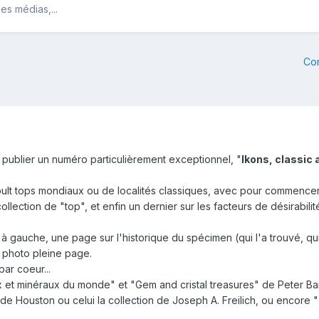
es médias,...
Co
publier un numéro particulièrement exceptionnel, "
Ikons, classic
t tops mondiaux ou de localités classiques, avec pour commencer un
llection de "top", et enfin un dernier sur les facteurs de désirabil
 à gauche, une page sur l'historique du spécimen (qui l'a trouvé, qui 
la photo pleine page.
 par coeur...
x et minéraux du monde" et "Gem and cristal treasures" de Peter B
e de Houston ou celui la collection de Joseph A. Freilich, ou encore 