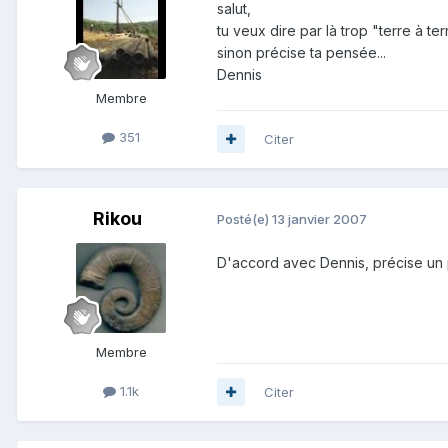
salut,
tu veux dire par là trop "terre à ter
sinon précise ta pensée...
Dennis
Membre
351
Citer
Rikou
Posté(e)
13 janvier 2007
D'accord avec Dennis, précise un p
Membre
1.1k
Citer