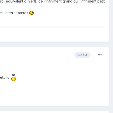
quivalent d'hier!), de l'infiniment grand ou l'infiniment petit
m...interressantes
Auteur
t... lol