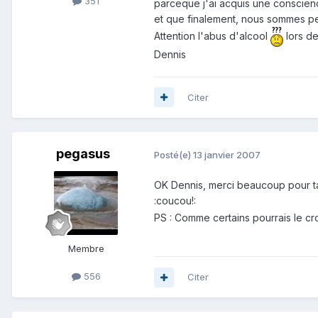
351
parceque j'ai acquis une conscience
et que finalement, nous sommes pe
Attention l'abus d'alcool
lors de
Dennis
Citer
pegasus
Posté(e)
13 janvier 2007
OK Dennis, merci beaucoup pour t
:coucou!:
PS : Comme certains pourrais le croi
Membre
556
Citer