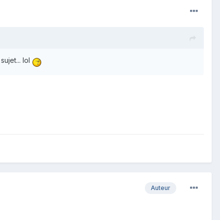
ujet... lol
Auteur