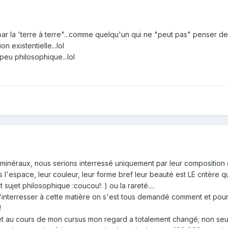
par la 'terre à terre"...comme quelqu'un qui ne "peut pas" penser de
n existentielle...lol
peu philosophique...lol
 minéraux, nous serions interressé uniquement par leur composition c
 l'espace, leur couleur, leur forme bref leur beauté est LE critère qu
 sujet philosophique :coucou!: ) ou la rareté....
'interresser à cette matière on s'est tous demandé comment et pour
!
 et au cours de mon cursus mon regard a totalement changé; non se