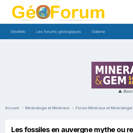
GéoWiki
Les forums géologiques
Galerie
▲
Bours
Accueil
Minéralogie et Minéraux
Forum Minéraux et Minéralogi
Les fossiles en auvergne mythe ou re