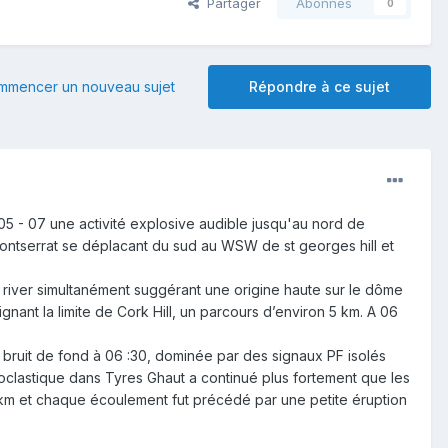
Partager
Abonnés
0
mmencer un nouveau sujet
Répondre à ce sujet
5 - 07 une activité explosive audible jusqu'au nord de
Montserrat se déplacant du sud au WSW de st georges hill et
 river simultanément suggérant une origine haute sur le dôme
gnant la limite de Cork Hill, un parcours d’environ 5 km. A 06
du bruit de fond à 06 :30, dominée par des signaux PF isolés
yroclastique dans Tyres Ghaut a continué plus fortement que les
 km et chaque écoulement fut précédé par une petite éruption