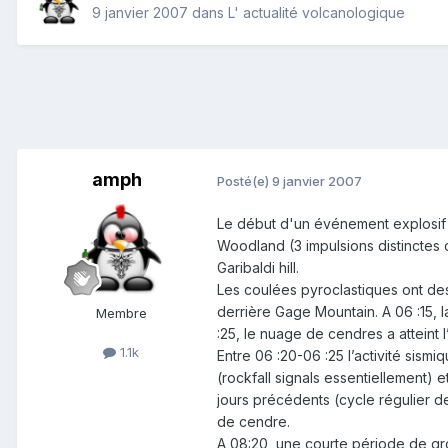
9 janvier 2007
dans
L' actualité volcanologique
amph
Posté(e)
9 janvier 2007
Le début d'un événement explosif a
Woodland (3 impulsions distinctes 
Garibaldi hill.
Les coulées pyroclastiques ont de
derrière Gage Mountain. A 06 :15, l
Membre
:25, le nuage de cendres a atteint 
1.1k
Entre 06 :20-06 :25 l’activité sism
(rockfall signals essentiellement) 
jours précédents (cycle régulier 
de cendre.
A 08:20, une courte période de 