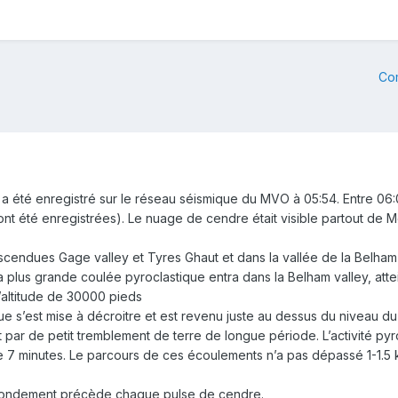
Co
 été enregistré sur le réseau séismique du MVO à 05:54. Entre 06:0
ont été enregistrées). Le nuage de cendre était visible partout de 
scendues Gage valley et Tyres Ghaut et dans la vallée de la Belham
a plus grande coulée pyroclastique entra dans la Belham valley, attei
l’altitude de 30000 pieds
ique s’est mise à décroitre et est revenu juste au dessus du niveau 
et par de petit tremblement de terre de longue période. L’activité p
de 7 minutes. Le parcours de ces écoulements n’a pas dépassé 1-1.5
grondement précède chaque pulse de cendre.