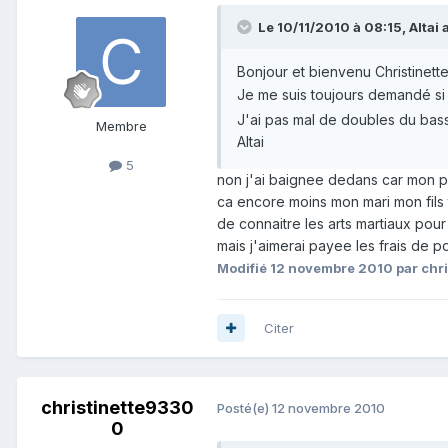
Le 10/11/2010 à 08:15, Altai a 
Bonjour et bienvenu Christinette
Je me suis toujours demandé si 
J'ai pas mal de doubles du bass
Membre
Altai
5
non j'ai baignee dedans car mon pe
ca encore moins mon mari mon fils t
de connaitre les arts martiaux pou
mais j'aimerai payee les frais de po
Modifié
12 novembre 2010
par chr
Citer
christinette9330
Posté(e)
12 novembre 2010
0