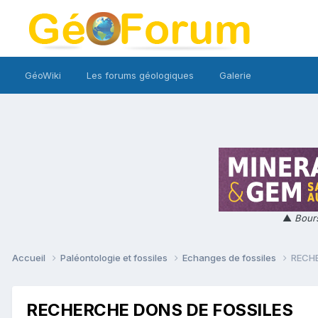
GéoWiki
Les forums géologiques
Galerie
▲
Bours
Accueil
Paléontologie et fossiles
Echanges de fossiles
RECHE
RECHERCHE DONS DE FOSSILES