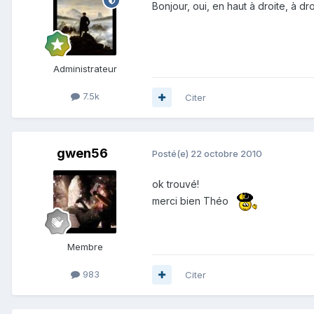
Bonjour, oui, en haut à droite, à dr
Administrateur
7.5k
Citer
gwen56
Posté(e)
22 octobre 2010
ok trouvé!
merci bien Théo
Membre
983
Citer