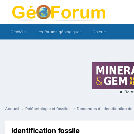
GéoWiki
Les forums géologiques
Galerie
▲
Bours
Accueil
Paléontologie et fossiles
Demandes d' identification de 
Identification fossile