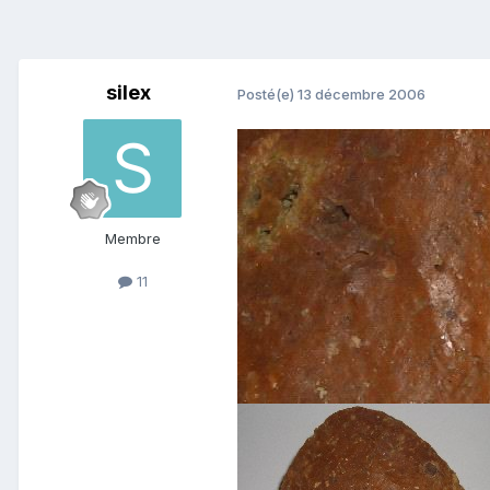
silex
Posté(e)
13 décembre 2006
Membre
11