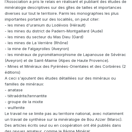
l'Association a pris le relais en réalisant et publiant des études de
minéralogie descriptives sur des gîtes de tailles et importances
diverses sur tout le territoire. Parmi les monographies les plus
importantes portant sur des localités, on peut citer:
- les mines d'uranium du Lodévois (Hérault)
- les mines du district de Padern-Montgaillard (Aude)
- les mines du secteur du Mas Dieu (Gard)
- les mines de La Verrière (Rhône)
- la mine de Falgayrolles (Aveyron)
- les minéraux de pyrométamorphisme de Lapanouse de Sévérac
(Aveyron) et de Saint-Maime (Alpes de Haute Provence).
- Mines et Minéraux des Pyrénées-Orientales et des Corbières (2
éditions)
A ceci s'ajoutent des études détaillées sur des minéraux ou
familles de minéraux:
- anatase
- tétraédrite/tennantite
- groupe de la mixite
- wulfenite
Le travail ne se limite pas au territoire national, avec notamment
un travail de synthèse sur la minéralogie de Bou Azzer (Maroc).
Des articles écrits seul ou en coopération ont été publiés dans
des revues amateur, comme le Règne Minéral: