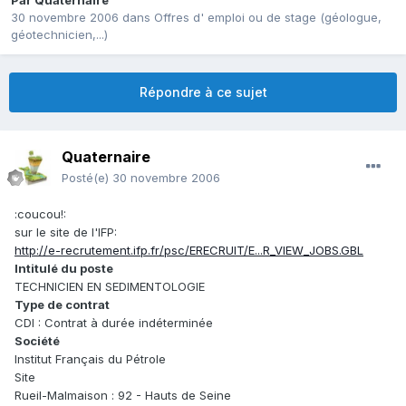
Par
Quaternaire
30 novembre 2006
dans
Offres d' emploi ou de stage (géologue,
géotechnicien,...)
Répondre à ce sujet
Quaternaire
Posté(e)
30 novembre 2006
:coucou!:
sur le site de l'IFP:
http://e-recrutement.ifp.fr/psc/ERECRUIT/E...R_VIEW_JOBS.GBL
Intitulé du poste
TECHNICIEN EN SEDIMENTOLOGIE
Type de contrat
CDI : Contrat à durée indéterminée
Société
Institut Français du Pétrole
Site
Rueil-Malmaison : 92 - Hauts de Seine