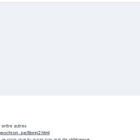
 entre autres
eochron...pe/tlprin2.html
 je crois que tu auras pas mal de référence