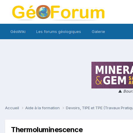
GéoWiki
Les forums géologiques
Galerie
▲
Bours
Accueil
Aide à la formation
Devoirs, TIPE et TPE (Travaux Prati
Thermoluminescence