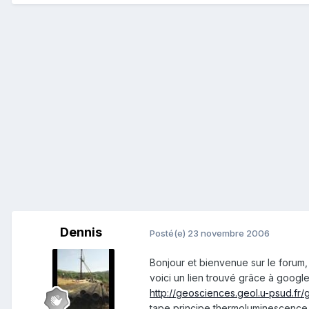
Dennis
Posté(e)
23 novembre 2006
Bonjour et bienvenue sur le forum,
voici un lien trouvé grâce à google
http://geosciences.geol.u-psud.fr/g
tape principe thermoluminescence,