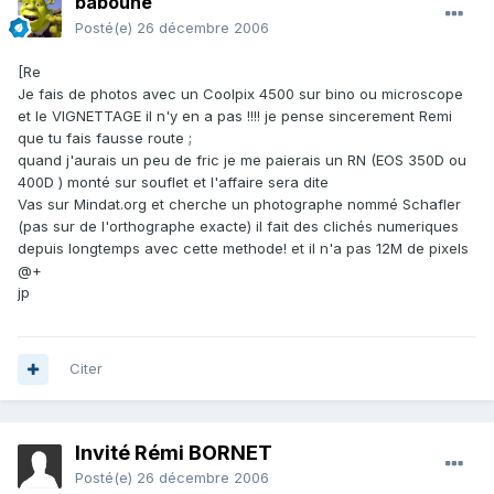
baboune
Posté(e)
26 décembre 2006
[Re
Je fais de photos avec un Coolpix 4500 sur bino ou microscope
et le VIGNETTAGE il n'y en a pas !!!! je pense sincerement Remi
que tu fais fausse route ;
quand j'aurais un peu de fric je me paierais un RN (EOS 350D ou
400D ) monté sur souflet et l'affaire sera dite
Vas sur Mindat.org et cherche un photographe nommé Schafler
(pas sur de l'orthographe exacte) il fait des clichés numeriques
depuis longtemps avec cette methode! et il n'a pas 12M de pixels
@+
jp
Citer
Invité Rémi BORNET
Posté(e)
26 décembre 2006