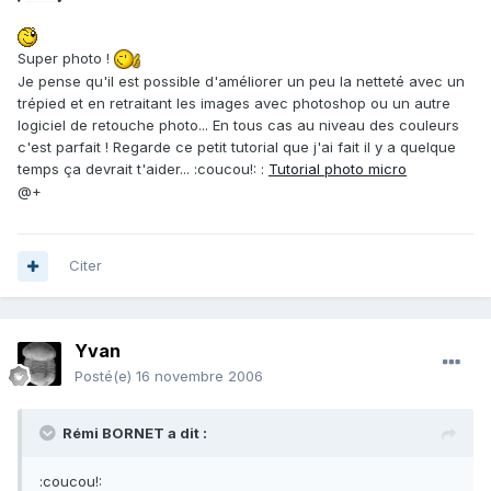
Super photo !
Je pense qu'il est possible d'améliorer un peu la netteté avec un
trépied et en retraitant les images avec photoshop ou un autre
logiciel de retouche photo... En tous cas au niveau des couleurs
c'est parfait ! Regarde ce petit tutorial que j'ai fait il y a quelque
temps ça devrait t'aider... :coucou!: :
Tutorial photo micro
@+
Citer
Yvan
Posté(e)
16 novembre 2006
Rémi BORNET a dit :
:coucou!: