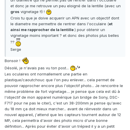
un diametre qui ne permet pas de rentrer dans l'occulaire
et donc je me retrouve un peu eloigné de la lentille (avec un
gros
vignetage !!) !
Crois tu que je doive acquerir un APN avec un objectif dont
le diametre me permettre de rentrer dans l'occulaire (
et
ainsi me rapprocher de la lentille
) pour obtenir un
vignetage moins important ? et donc des photos plus belles
??
Serge
Bonsoir !
Désolé, je n'avais pas vu ton post...
Les oculaires ont normallement une partie en
plastique/caoutchouc que l'on peu enlever... cela permet de
pouvoir rapprocher encore plus l'objectif photo... Je rencontre le
même problème de fort vignetage.... je pense que cela est dû à
l'objectif de mon appareil numérique (un bridge de Sony, DSC-
F717 pour ne pas le citer), c'est un 38-200mm je pense qu'avec
du 18 mm ça doit mieux marcher... avant de réinvestir dans un
nouvel appareil, j'attend que les capteurs tournent autour de 12
MP, cela permettra d'avoir des photo micro d'une bonne
définition... Après pour éviter d'avoir un trépied il y a un petit